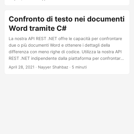
spesso utilizziamo le utilità per confrontare il testo online.
Quindi, in questo articolo, discuteremo i passaggi su come
confrontare documenti di parole e confrontare file di testo
Confronto di testo nei documenti
utilizzando Java SDK.
Word tramite C#
La nostra API REST .NET offre le capacità per confrontare
due o più documenti Word e ottenere i dettagli della
differenza con meno righe di codice. Utilizza la nostra API
REST .NET indipendente dalla piattaforma per confrontare
due o più documenti Word.
April 28, 2021
· Nayyer Shahbaz · 5 minuti