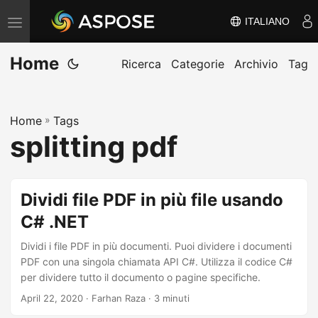
ITALIANO
V
ä
Home
x
Ricerca
Categorie
Archivio
Tag
l
a
Home
»
Tags
n
splitting pdf
a
v
i
Dividi file PDF in più file usando
g
C# .NET
e
r
Dividi i file PDF in più documenti. Puoi dividere i documenti
i
PDF con una singola chiamata API C#. Utilizza il codice C#
per dividere tutto il documento o pagine specifiche.
n
April 22, 2020
· Farhan Raza · 3 minuti
g