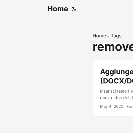
Home
Home
»
Tags
remov
Aggiunger
(DOCX/D
Inserisci testo f
docx o doc del 
May 4, 2020
· Far