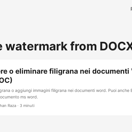
e watermark from DOC
e o eliminare filigrana nei documenti
OC)
iligrana o aggiungi immagini filigrana nei documenti word. Puoi anche El
documento ms word.
han Raza · 3 minuti