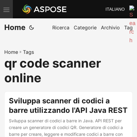
ITALIANO
V
ä
Home
x
Ricerca
Categorie
Archivio
Tag
l
a
Home
»
Tags
n
qr code scanner
a
v
online
i
g
e
Sviluppa scanner di codici a
r
barre utilizzando l'API Java REST
i
Sviluppa scanner di codici a barre in Java. API REST per
n
creare un generatore di codici QR. Generatore di codici a
g
barre per creare, leggere e modificare codici a barre con