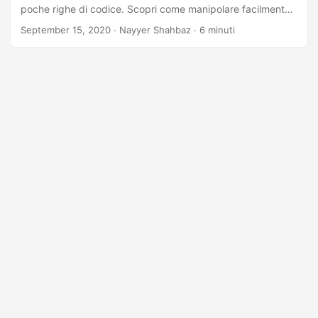
poche righe di codice. Scopri come manipolare facilmente i
codici a barre utilizzando Java Cloud SDK di Aspose. Inizia
September 15, 2020
· Nayyer Shahbaz · 6 minuti
oggi!