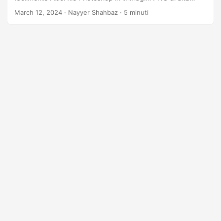
qualità, perfette per l’utilizzo sul Web, la condivisione e altro
March 12, 2024
· Nayyer Shahbaz · 5 minuti
ancora.