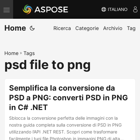
ITALIANO
V
ä
Home
x
Ricerca
Categorie
Archivio
Tag
l
a
Home
»
Tags
n
psd file to png
a
v
i
Semplifica la conversione da
g
PSD a PNG: converti PSD in PNG
e
in C# .NET
r
i
Sblocca la conversione perfetta delle immagini con la
n
nostra guida completa sulla conversione di PSD in PNG
utilizzando l’API .NET REST. Scopri come trasformare
g
facilmente i tuoi file Photoshop in immagini PNG di alta