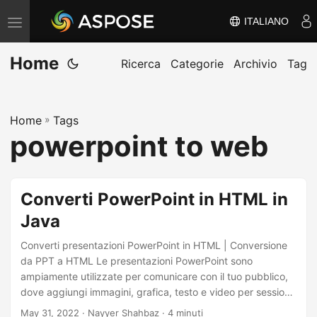
ITALIANO
V
ä
Home
x
Ricerca
Categorie
Archivio
Tag
l
a
Home
»
Tags
n
powerpoint to web
a
v
i
Converti PowerPoint in HTML in
g
Java
e
r
Converti presentazioni PowerPoint in HTML | Conversione
i
da PPT a HTML Le presentazioni PowerPoint sono
ampiamente utilizzate per comunicare con il tuo pubblico,
n
dove aggiungi immagini, grafica, testo e video per sessioni
g
interattive. Sono utilizzati per molteplici scopi, ad esempio
May 31, 2022
· Nayyer Shahbaz · 4 minuti