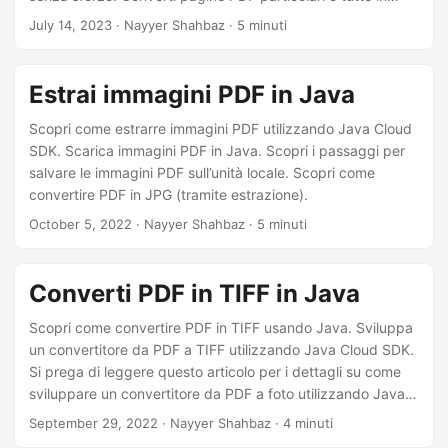
immagini di alta qualità per facilitare la collaborazione e le
July 14, 2023
· Nayyer Shahbaz · 5 minuti
funzionalità di visualizzazione. Implementa una soluzione di
conversione continua utilizzando l’API .NET REST. Esplora i
vantaggi della conversione da PDF a PNG, tra cui
Estrai immagini PDF in Java
versatilità, compatibilità e qualità dell’immagine superiore.
Scopri come estrarre immagini PDF utilizzando Java Cloud
SDK. Scarica immagini PDF in Java. Scopri i passaggi per
salvare le immagini PDF sull’unità locale. Scopri come
convertire PDF in JPG (tramite estrazione).
October 5, 2022
· Nayyer Shahbaz · 5 minuti
Converti PDF in TIFF in Java
Scopri come convertire PDF in TIFF usando Java. Sviluppa
un convertitore da PDF a TIFF utilizzando Java Cloud SDK.
Si prega di leggere questo articolo per i dettagli su come
sviluppare un convertitore da PDF a foto utilizzando Java
Cloud SDK.
September 29, 2022
· Nayyer Shahbaz · 4 minuti