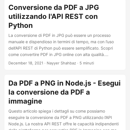
Esploreremo diverse librerie e metodi per portare a termine
Conversione da PDF a JPG
questo compito e forniremo una guida passo passo per
utilizzando l'API REST con
aiutarti con il processo di conversione.
Python
La conversione di PDF in JPG può essere un processo
manuale e dispendioso in termini di tempo, ma con l’uso
dell’API REST di Python può essere semplificato. Scopri
come convertire PDF in JPG online con alta qualità.
Sviluppa una comprensione completa con istruzioni
December 18, 2021
· Nayyer Shahbaz · 5 minuti
dettagliate ed esempi di codice per convertire PDF in JPG
online. Dì addio alla conversione manuale, inizia a
convertire facilmente i PDF in immagini!
Da PDF a PNG in Node.js - Esegui
la conversione da PDF a
immagine
Questo articolo spiega i dettagli su come possiamo
eseguire la conversione da PDF a PNG utilizzando l’API
Node.js. La nostra API REST offre le capacità indipendenti