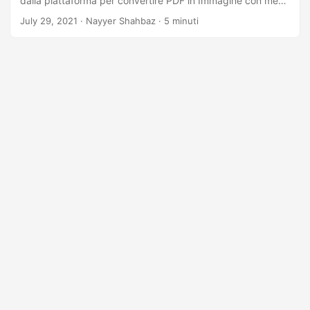
dalla piattaforma per convertire PDF in Immagine con meno
righe di codice.
July 29, 2021
· Nayyer Shahbaz · 5 minuti