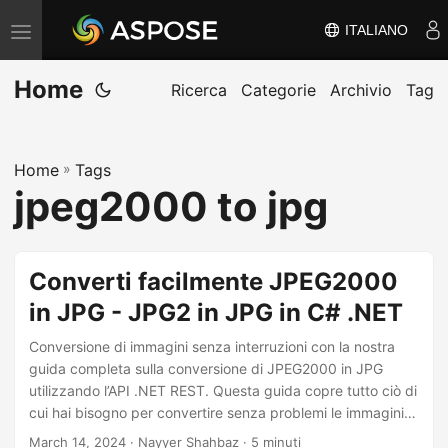
ITALIANO
V
ä
Home
x
Ricerca
Categorie
Archivio
Tag
l
a
Home
»
Tags
n
jpeg2000 to jpg
a
v
i
Converti facilmente JPEG2000
g
in JPG - JPG2 in JPG in C# .NET
e
r
Conversione di immagini senza interruzioni con la nostra
i
guida completa sulla conversione di JPEG2000 in JPG
utilizzando l’API .NET REST. Questa guida copre tutto ciò di
n
cui hai bisogno per convertire senza problemi le immagini
g
JPEG2000 nel formato JPG utilizzando C# .NET.
March 14, 2024
· Nayyer Shahbaz · 5 minuti