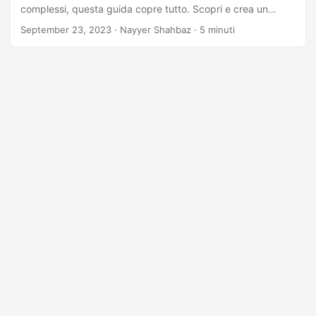
complessi, questa guida copre tutto. Scopri e crea un
potente generatore di codici a barre gratuito che consente
September 23, 2023
· Nayyer Shahbaz · 5 minuti
la codifica e la decodifica senza soluzione di continuità per
le tue esigenze specifiche.