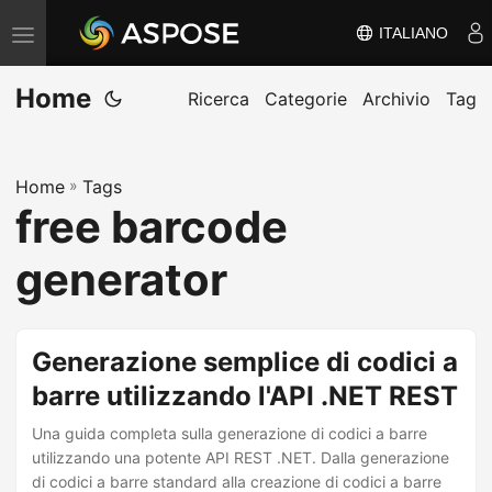
ITALIANO
V
ä
Home
x
Ricerca
Categorie
Archivio
Tag
l
a
Home
»
Tags
n
free barcode
a
v
generator
i
g
e
Generazione semplice di codici a
r
barre utilizzando l'API .NET REST
i
Una guida completa sulla generazione di codici a barre
n
utilizzando una potente API REST .NET. Dalla generazione
g
di codici a barre standard alla creazione di codici a barre