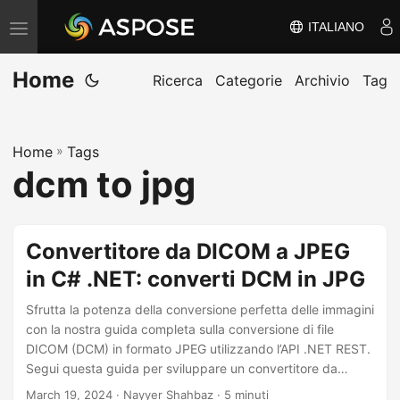
ITALIANO
V
ä
Home
x
Ricerca
Categorie
Archivio
Tag
l
a
Home
»
Tags
n
dcm to jpg
a
v
i
Convertitore da DICOM a JPEG
g
in C# .NET: converti DCM in JPG
e
r
Sfrutta la potenza della conversione perfetta delle immagini
i
con la nostra guida completa sulla conversione di file
DICOM (DCM) in formato JPEG utilizzando l’API .NET REST.
n
Segui questa guida per sviluppare un convertitore da
g
DICOM a JPEG utilizzando C# .NET.
March 19, 2024
· Nayyer Shahbaz · 5 minuti