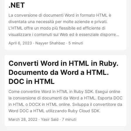
.NET
La conversione di documenti Word in formato HTML è
diventata una necessità per molte aziende e privati.
L’HTML offre un modo più flessibile ed efficiente di
visualizzare i contenuti sul Web ed è essenziale disporre
degli strumenti e delle risorse giusti per convertire i
April 6, 2023
· Nayyer Shahbaz · 5 minuti
documenti Word in HTML. Questo articolo esplorerà come
utilizzare il linguaggio di programmazione C# e
Aspose.Words Cloud SDK per convertire i documenti Word
Converti Word in HTML in Ruby.
in formato HTML, semplificando la condivisione dei
Documento da Word a HTML.
contenuti sul Web.
DOC in HTML
Come convertire Word in HTML in Ruby SDK. Esegui online
la conversione di documenti da Word a HTML. Esporta DOC
in HTML o DOCX in HTML online. Sviluppa il convertitore da
Word DOC a HTML utilizzando Ruby Cloud SDK.
March 28, 2022
· Yasir Said · 7 minuti