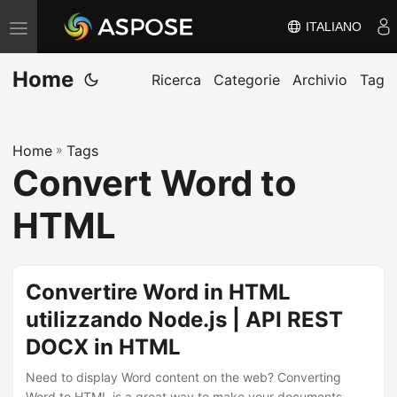
ITALIANO
V
ä
Home
x
Ricerca
Categorie
Archivio
Tag
l
a
Home
»
Tags
n
Convert Word to
a
v
HTML
i
g
e
Convertire Word in HTML
r
utilizzando Node.js | API REST
i
DOCX in HTML
n
g
Need to display Word content on the web? Converting
Word to HTML is a great way to make your documents