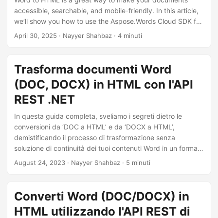
accessible, searchable, and mobile-friendly. In this article,
we’ll show you how to use the Aspose.Words Cloud SDK for
Node.js to convert DOCX or DOC files to clean, responsive
April 30, 2025
· Nayyer Shahbaz · 4 minuti
HTML.
Trasforma documenti Word
(DOC, DOCX) in HTML con l'API
REST .NET
In questa guida completa, sveliamo i segreti dietro le
conversioni da ‘DOC a HTML’ e da ‘DOCX a HTML’,
demistificando il processo di trasformazione senza
soluzione di continuità dei tuoi contenuti Word in un formato
HTML compatibile con il Web. Che tu sia un professionista
August 24, 2023
· Nayyer Shahbaz · 5 minuti
esperto o un principiante, il nostro approccio passo passo ti
guiderà attraverso le complessità della ‘conversione di
Word in HTML online’.
Converti Word (DOC/DOCX) in
HTML utilizzando l'API REST di