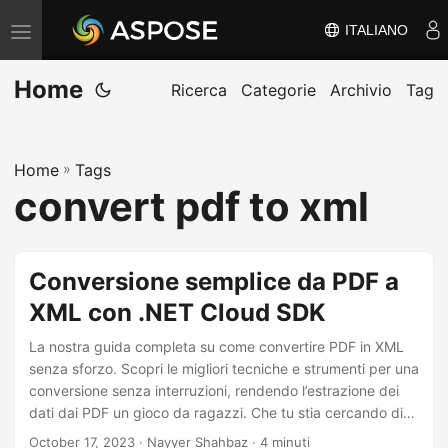
ITALIANO
V
ä
Home
x
Ricerca
Categorie
Archivio
Tag
l
a
Home
»
Tags
n
convert pdf to xml
a
v
i
Conversione semplice da PDF a
g
XML con .NET Cloud SDK
e
r
La nostra guida completa su come convertire PDF in XML
i
senza sforzo. Scopri le migliori tecniche e strumenti per una
conversione senza interruzioni, rendendo l’estrazione dei
n
dati dai PDF un gioco da ragazzi. Che tu stia cercando di
g
salvare PDF come XML o di capire come convertirli,
October 17, 2023
· Nayyer Shahbaz · 4 minuti