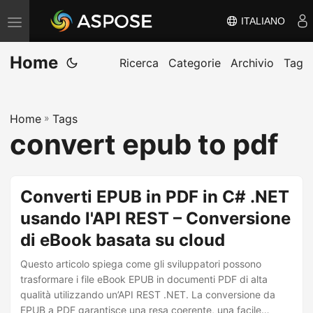
ITALIANO
V
ä
Home
x
Ricerca
Categorie
Archivio
Tag
l
a
Home
»
Tags
n
convert epub to pdf
a
v
i
Converti EPUB in PDF in C# .NET
g
usando l'API REST – Conversione
e
di eBook basata su cloud
r
i
Questo articolo spiega come gli sviluppatori possono
n
trasformare i file eBook EPUB in documenti PDF di alta
qualità utilizzando un’API REST .NET. La conversione da
g
EPUB a PDF garantisce una resa coerente, una facile