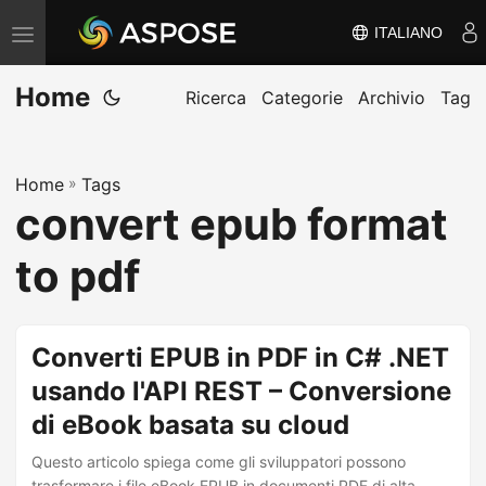
ITALIANO
V
ä
Home
x
Ricerca
Categorie
Archivio
Tag
l
a
Home
»
Tags
n
convert epub format
a
v
to pdf
i
g
e
Converti EPUB in PDF in C# .NET
r
usando l'API REST – Conversione
i
di eBook basata su cloud
n
g
Questo articolo spiega come gli sviluppatori possono
trasformare i file eBook EPUB in documenti PDF di alta