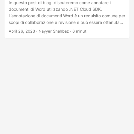
In questo post di blog, discuteremo come annotare i
documenti di Word utilizzando .NET Cloud SDK.
L’annotazione di documenti Word è un requisito comune per
scopi di collaborazione e revisione e può essere ottenuta
utilizzando varie tecniche e strumenti. Esploreremo i diversi
April 26, 2023
· Nayyer Shahbaz · 6 minuti
modi per aggiungere commenti e altre annotazioni ai
documenti di Word in modo programmatico utilizzando
Aspose.Words Cloud SDK per .NET. Questo post fornisce
una guida completa per aiutarti ad annotare i documenti di
Word in modo efficiente ed efficace.