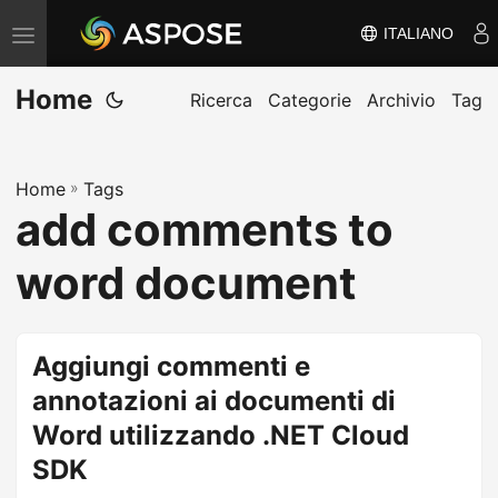
ITALIANO
V
ä
Home
x
Ricerca
Categorie
Archivio
Tag
l
a
Home
»
Tags
n
add comments to
a
v
word document
i
g
e
Aggiungi commenti e
r
annotazioni ai documenti di
i
Word utilizzando .NET Cloud
n
SDK
g