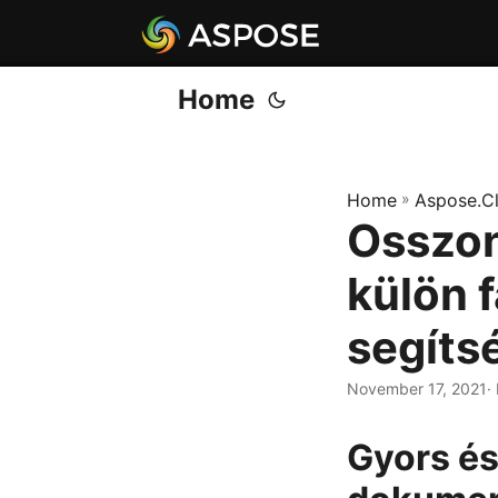
Home
Home
»
Aspose.C
Osszo
külön 
segíts
November 17, 2021
·
Gyors és