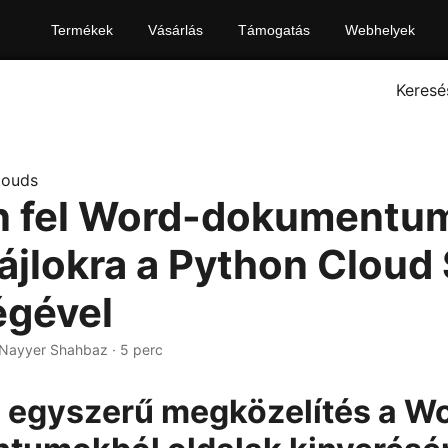
Termékek
Vásárlás
Támogatás
Webhelyek
Keresé
louds
n fel Word-dokumentu
fájlokra a Python Cloud
égével
 Nayyer Shahbaz · 5 perc
 egyszerű megközelítés a W