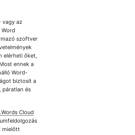
) vagy az
A Word
rmazó szoftver
övetelmények
 elérheti őket,
. Most ennek a
nálló Word-
got biztosít a
, páratlan és
.Words Cloud
tumfeldolgozás
 mielőtt