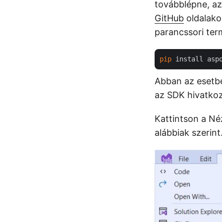
továbblépne, az 
GitHub
oldalako
parancssori ter
pip
Abban az esetbe
az SDK hivatkoz
Kattintson a N
alábbiak szerint