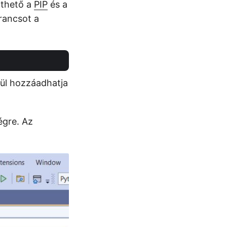
lthető a
PIP
és a
rancsot a
nül hozzáadhatja
égre. Az