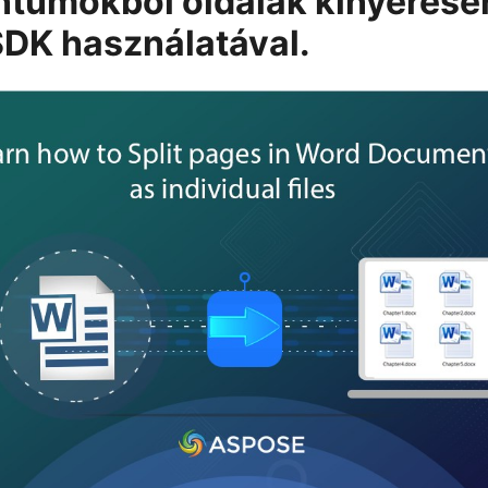
tumokból oldalak kinyerésé
DK használatával.