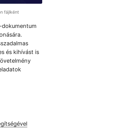
 fájlként
rd-dokumentum
vonására.
osszadalmas
 és kihívást is
 követelmény
eladatok
gítségével