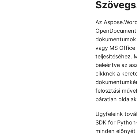
Szövegs
Az Aspose.Word
OpenDocument 
dokumentumok f
vagy MS Office 
teljesítéséhez. 
beleértve az as
cikknek a kerete
dokumentumként 
felosztási művel
páratlan oldalak
Ügyfeleink tov
SDK for Python
minden előnyét 