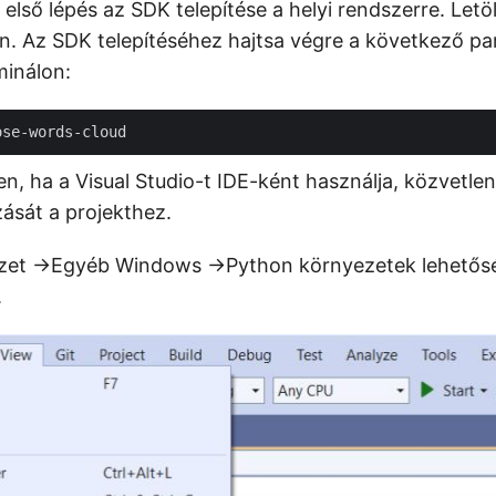
első lépés az SDK telepítése a helyi rendszerre. Letö
n. Az SDK telepítéséhez hajtsa végre a következő pa
minálon:
n, ha a Visual Studio-t IDE-ként használja, közvetle
ását a projekthez.
ézet ->Egyéb Windows ->Python környezetek lehetős
.