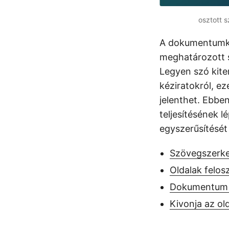
osztott 
A dokumentumke
meghatározott s
Legyen szó kite
kéziratokról, e
jelenthet. Ebbe
teljesítésének 
egyszerűsítésé
Szövegszerke
Oldalak felo
Dokumentum fe
Kivonja az o