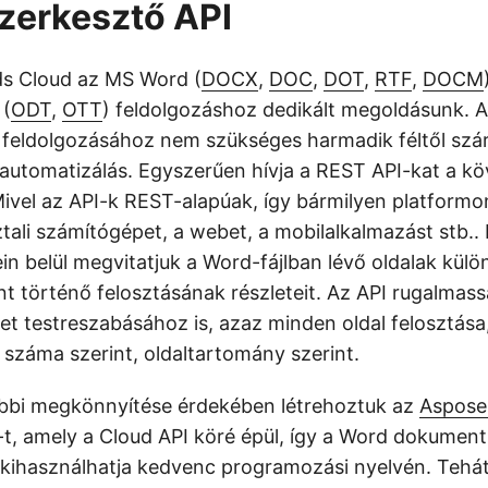
zerkesztő API
s Cloud az MS Word (
DOCX
,
DOC
,
DOT
,
RTF
,
DOCM
(
ODT
,
OTT
) feldolgozáshoz dedikált megoldásunk. 
eldolgozásához nem szükséges harmadik féltől szá
automatizálás. Egyszerűen hívja a REST API-kat a k
Mivel az API-k REST-alapúak, így bármilyen platformon
ztali számítógépet, a webet, a mobilalkalmazást stb.
in belül megvitatjuk a Word-fájlban lévő oldalak külö
történő felosztásának részleteit. Az API rugalmassá
et testreszabásához is, azaz minden oldal felosztása
 száma szerint, oldaltartomány szerint.
ábbi megkönnyítése érdekében létrehoztuk az
Aspose
-t, amely a Cloud API köré épül, így a Word dokumen
kihasználhatja kedvenc programozási nyelvén. Tehát