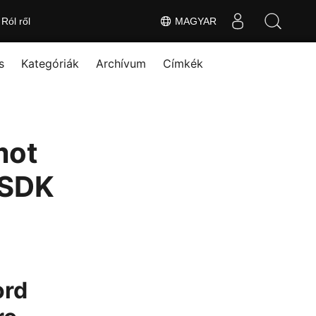
Ról ről
MAGYAR
s
Kategóriák
Archívum
Címkék
mot
 SDK
ord