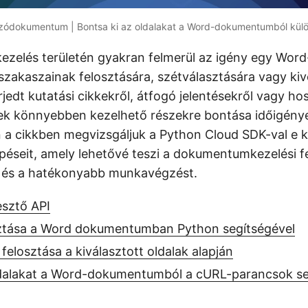
szódokumentum | Bontsa ki az oldalakat a Word-dokumentumból külön
zelés területén gyakran felmerül az igény egy Wo
zakaszainak felosztására, szétválasztására vagy ki
rjedt kutatási cikkekről, átfogó jelentésekről vagy h
zek könnyebben kezelhető részekre bontása időigényes
n a cikkben megvizsgáljuk a Python Cloud SDK-val e
lépéseit, amely lehetővé teszi a dokumentumkezelési f
t és a hatékonyabb munkavégzést.
sztő API
sztása a Word dokumentumban Python segítségével
losztása a kiválasztott oldalak alapján
ldalakat a Word-dokumentumból a cURL-parancsok se