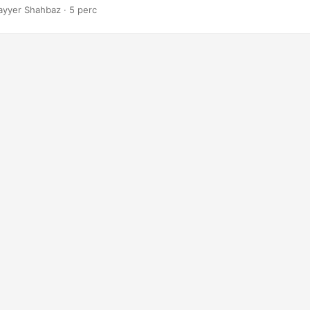
PowerPoint-prezentációihoz.
ayyer Shahbaz · 5 perc