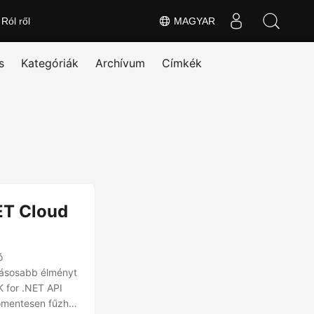
Ról ről
MAGYAR
s
Kategóriák
Archívum
Címkék
ET Cloud
ó
tásosabb élményt
 for .NET API
nőmentesen fűzhet