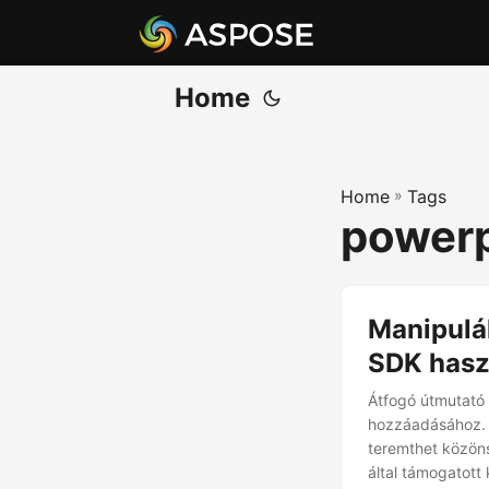
Home
Home
»
Tags
power
Manipulá
SDK hasz
Átfogó útmutató
hozzáadásához. 
teremthet közön
által támogatott