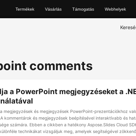
Termékek
Vásárlás
Támogatás
Webhelyek
Keresé
point comments
lja a PowerPoint megjegyzéseket a .N
nálatával
 a megjegyzések és megjegyzések PowerPoint-prezentációkhoz val
A kommentárok és megjegyzések beépítésével interaktívabb és ha
sége számára. Ebben a cikkben a hatékony Aspose.Slides Cloud SDK
 különféle technikákat vizsgáljuk meg, amelyek segítségével zökke