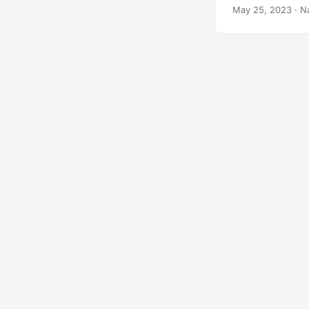
megjegyzéseket 
May 25, 2023
· N