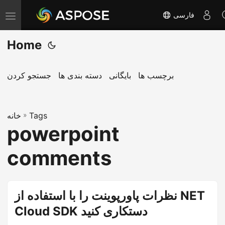
فارسی
T
o
Home
g
g
l
برچسب ها
بایگانی
دسته بندی ها
جستجو کردن
e
n
Tags
»
a
خانه
powerpoint
v
i
comments
g
a
t
نظرات پاورپوینت را با استفاده از NET
i
Cloud SDK دستکاری کنید
o