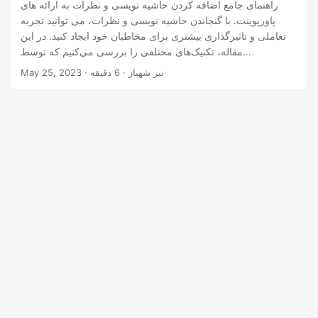
n
راهنمای جامع اضافه کردن حاشیه نویسی و نظرات به ارائه های
پاورپوینت. با گنجاندن حاشیه نویسی و نظرات، می توانید تجربه
تعاملی و تاثیرگذاری بیشتری برای مخاطبان خود ایجاد کنید. در این
مقاله، تکنیک‌های مختلفی را بررسی می‌کنیم که توسط
Aspose.Slides Cloud SDK قدرتمند برای API .NET پشتیبانی
· نیر شهباز · 6 دقیقه
May 25, 2023
می‌شوند، که به شما کمک می‌کند نظرات خود را به صورت یکپارچه
به ارائه‌های پاورپوینت خود اضافه کنید.