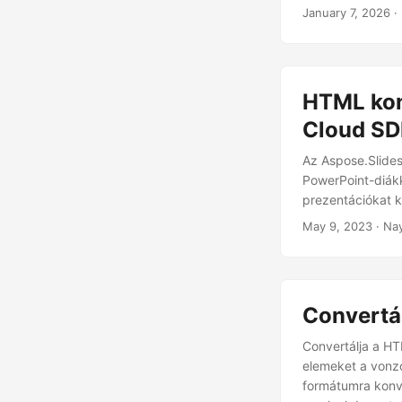
January 7, 2026
·
HTML kon
Cloud SD
Az Aspose.Slides
PowerPoint-diákk
prezentációkat k
May 9, 2023
· Nay
Convertá
Convertálja a H
elemeket a vonzó
formátumra konve