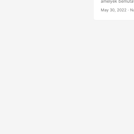
amelyek bemutat
May 30, 2022
· N