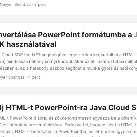
 Nayyer Shahbaz · 3 perc
vertálása PowerPoint formátumba a 
K használatával
 Cloud SDK for .NET segítségével egyszerűen konvertálhatja HTML-
á, mindössze néhány sornyi kóddal. Akár üzleti, akár oktatási célból 
észítenie, ez a hatékony eszköz segíthet a munka gyors és hatéko
yer Shahbaz · 4 perc
lj HTML-t PowerPoint-ra Java Cloud 
TML-t PowerPoint diákra, és zökkenőmentesen ágyazza be a dinami
 és interaktív prezentációkhoz. Fedezze fel, hogyan lehet a HTML
rtálni, HTML-t beilleszteni a PowerPointba, és létrehozni figyelemfel