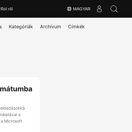
Ról ről
MAGYAR
s
Kategóriák
Archívum
Címkék
ormátumba
 előadásokká
nálatával a
 a Microsoft