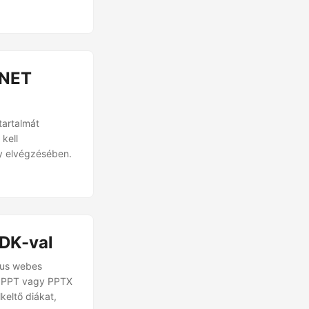
.NET
tartalmát
kell
ny elvégzésében.
SDK-val
kus webes
-t PPT vagy PPTX
keltő diákat,