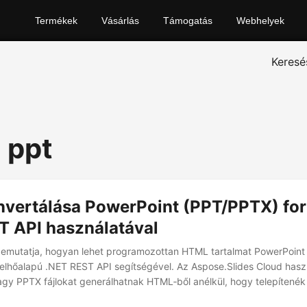
Termékek
Vásárlás
Támogatás
Webhelyek
Keresé
 ppt
vertálása PowerPoint (PPT/PPTX) f
T API használatával
bemutatja, hogyan lehet programozottan HTML tartalmat PowerPoint
felhőalapú .NET REST API segítségével. Az Aspose.Slides Cloud hasz
agy PPTX fájlokat generálhatnak HTML‑ből anélkül, hogy telepítenék