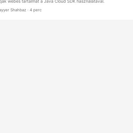
ják webes tartalmát a Java Cloud SDK használatával.
ayyer Shahbaz · 4 perc