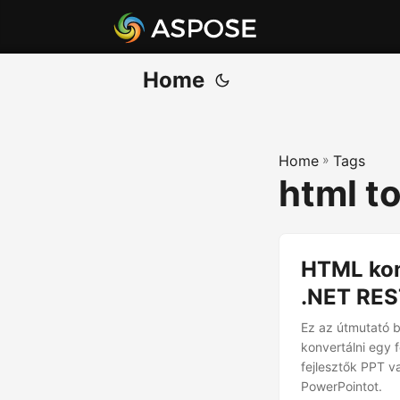
Home
Home
»
Tags
html to
HTML kon
.NET RES
Ez az útmutató 
konvertálni egy 
fejlesztők PPT v
PowerPointot.