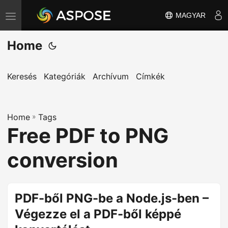
MAGYAR
T
o
Home
g
g
l
Keresés
Kategóriák
Archívum
Címkék
e
n
Home
a
»
Tags
Free PDF to PNG
v
i
conversion
g
a
t
PDF-ből PNG-be a Node.js-ben –
i
Végezze el a PDF-ből képpé
o