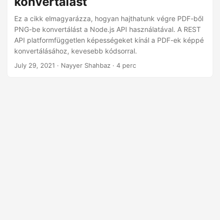
konvertálást
n
Ez a cikk elmagyarázza, hogyan hajthatunk végre PDF-ből
PNG-be konvertálást a Node.js API használatával. A REST
API platformfüggetlen képességeket kínál a PDF-ek képpé
konvertálásához, kevesebb kódsorral.
July 29, 2021
· Nayyer Shahbaz · 4 perc