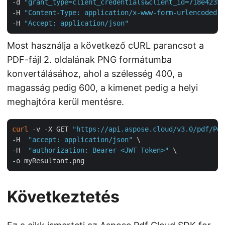
-d 
"grant_type=client_credentials&client_id=718e4235-
-H 
"Content-Type: application/x-www-form-urlencoded"
 
-H 
"Accept: application/json"
Most használja a következő cURL parancsot a
PDF-fájl 2. oldalának PNG formátumba
konvertálásához, ahol a szélesség 400, a
magasság pedig 600, a kimenet pedig a helyi
meghajtóra kerül mentésre.
curl
 -v -X GET 
"https://api.aspose.cloud/v3.0/pdf/Pdf
-H  
"accept: application/json"
 \

-H  
"authorization: Bearer <JWT Token>"
 \

Következtetés