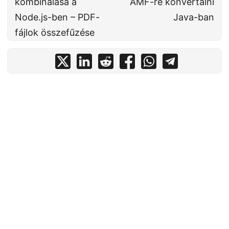
kombinálása a
AMF-re konvertálni
Node.js-ben – PDF-
Java-ban
fájlok összefűzése