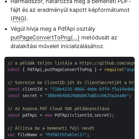
Harmadszor, határozza meg a bemeneti PDF-
fájlt és az eredményül kapott képformátumot
(
PNG
).
Végül hívja meg a PdfApi osztály
putPageConvertToPng(…)
metódusát az
átalakítási művelet inicializálásához.
// a példák teljes listája a https://github.com/aspos
const
 { PdfApi,putPageConvertToPng } = 
require
(
"aspos
// Szerezze be ClientID-jét és ClientSecretjét a http
const
 clientId = 
"718e4235-8866-4ebe-bff4-f5a14a4b646
const
 secret = 
"388e864b819d8b067a8b1cb625a2ea8e"
;

// Az Aspose.Pdf Cloud SDK példányosítása
const
 pdfApi = 
new
 PdfApi(clientId,secret);

// Állítsa be a bemeneti fájl nevét
var
 fileName = 
"PdfWithTable(1)"