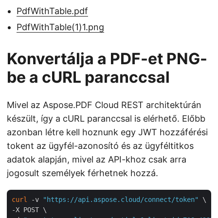
PdfWithTable.pdf
PdfWithTable(1)1.png
Konvertálja a PDF-et PNG-
be a cURL paranccsal
Mivel az Aspose.PDF Cloud REST architektúrán
készült, így a cURL paranccsal is elérhető. Előbb
azonban létre kell hoznunk egy JWT hozzáférési
tokent az ügyfél-azonosító és az ügyféltitkos
adatok alapján, mivel az API-khoz csak arra
jogosult személyek férhetnek hozzá.
curl
 -v 
"https://api.aspose.cloud/connect/token"
 \

-X POST \
