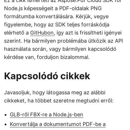
Ez a cikk ismerteti az Aspose.Pdf Cloud SDK for
Node.js képességeit a PDF-oldalak PNG
formátumba konvertálására. Kérjük, vegye
figyelembe, hogy az SDK teljes forráskódja
elérhető a
GitHubon
, így azt is frissítheti igényei
szerint. Ha bármilyen problémába ütközik az API
használata során, vagy bármilyen kapcsolódó
kérdése van, forduljon bizalommal.
Kapcsolódó cikkek
Javasoljuk, hogy látogassa meg az alábbi
cikkeket, ha többet szeretne megtudni erről:
GLB-ről FBX-re a Node.js-ben
Konvertálja a dokumentumot PDF-be a