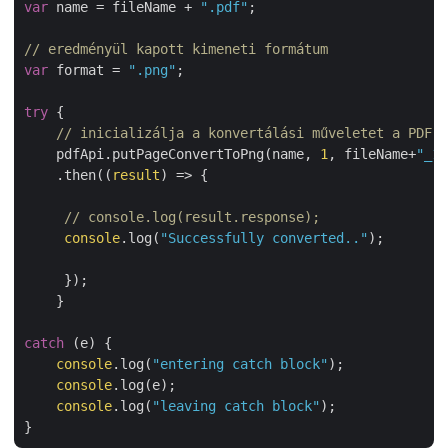
var
 name = fileName + 
".pdf"
;

// eredményül kapott kimeneti formátum
var
 format = 
".png"
;

try
 {

// inicializálja a konvertálási műveletet a PDF e
    pdfApi.putPageConvertToPng(name, 
1
, fileName+
"_1"
    .then(
(
result
) =>
 {

// console.log(result.response);
console
.log(
"Successfully converted.."
);

     });

    }

catch
 (e) {

console
.log(
"entering catch block"
);

console
.log(e);

console
.log(
"leaving catch block"
);
