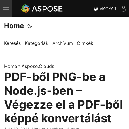
MAGYAR
T
o
Home
g
g
l
Keresés
Kategóriák
Archívum
Címkék
e
n
Home
a
»
Aspose.Clouds
PDF-ből PNG-be a
v
i
Node.js-ben –
g
a
Végezze el a PDF-ből
t
képpé konvertálást
i
o
July 29, 2021
· Nayyer Shahbaz · 4 perc