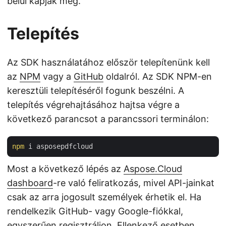
belül kapják meg.
Telepítés
Az SDK használatához először telepítenünk kell
az
NPM
vagy a
GitHub
oldalról. Az SDK NPM-en
keresztüli telepítéséről fogunk beszélni. A
telepítés végrehajtásához hajtsa végre a
következő parancsot a parancssori terminálon:
npm
Most a következő lépés az
Aspose.Cloud
dashboard
-re való feliratkozás, mivel API-jainkat
csak az arra jogosult személyek érhetik el. Ha
rendelkezik GitHub- vagy Google-fiókkal,
egyszerűen regisztráljon. Ellenkező esetben