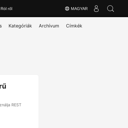
Ról ről
MAGYAR
s
Kategóriák
Archívum
Címkék
rű
ználja REST