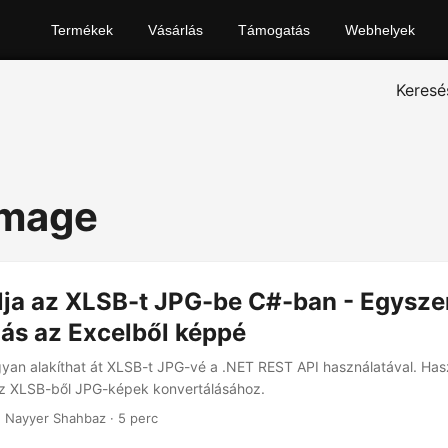
Termékek
Vásárlás
Támogatás
Webhelyek
Keresé
image
lja az XLSB-t JPG-be C#-ban - Egysze
ás az Excelből képpé
yan alakíthat át XLSB-t JPG-vé a .NET REST API használatával. Has
az XLSB-ből JPG-képek konvertálásához.
 Nayyer Shahbaz · 5 perc