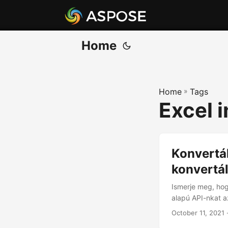
Home
Home
»
Tags
Excel 
Konvertá
konvertál
Ismerje meg, hog
alapú API-nkat 
October 11, 2021
·