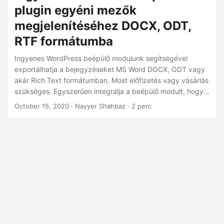
n
plugin egyéni mezők
megjelenítéséhez DOCX, ODT,
RTF formátumba
Ingyenes WordPress beépülő modulunk segítségével
exportálhatja a bejegyzéseket MS Word DOCX, ODT vagy
akár Rich Text formátumban. Most előfizetés vagy vásárlás
szükséges. Egyszerűen integrálja a beépülő modult, hogy
WordPress-bejegyzéseit népszerű MS Word formátumba
October 15, 2020
· Nayyer Shahbaz · 2 perc
exportálja.