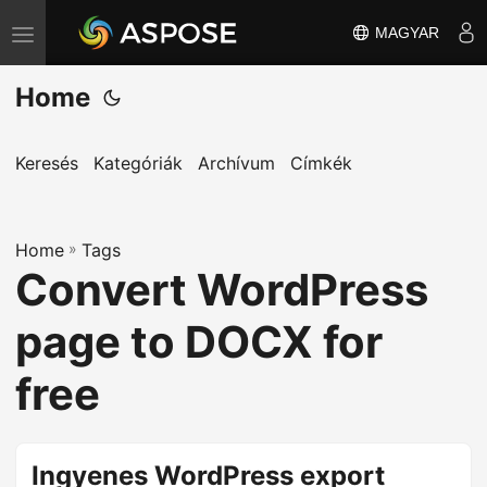
MAGYAR
T
o
Home
g
g
l
Keresés
Kategóriák
Archívum
Címkék
e
n
Home
a
»
Tags
Convert WordPress
v
i
page to DOCX for
g
a
free
t
i
o
Ingyenes WordPress export