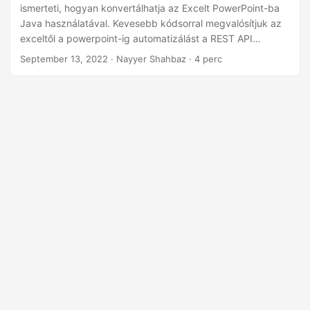
n
ismerteti, hogyan konvertálhatja az Excelt PowerPoint-ba
Java használatával. Kevesebb kódsorral megvalósítjuk az
exceltől a powerpoint-ig automatizálást a REST API
segítségével. Ismerje meg, hogyan konvertálhat XLS-t
September 13, 2022
· Nayyer Shahbaz · 4 perc
PPT-vé, Excelt PPTX-vé, vagy hogyan adhat hozzá Excelt
a PowerPointhoz Java nyelven. Ismerje meg, hogyan adhat
hozzá Excelt a PowerPointhoz, és hogyan egyszerűsítheti a
konverziós munkafolyamatokat a REST API segítségével.
Végezze el az összes átalakítást MS Office automatizálás
nélkül.