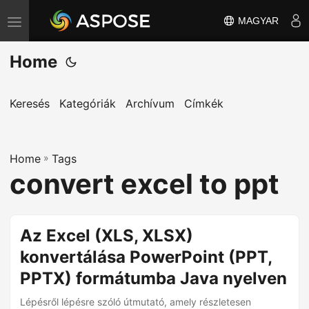
MAGYAR
T
o
Home
g
g
l
Keresés
Kategóriák
Archívum
Címkék
e
n
Home
a
»
Tags
convert excel to ppt
v
i
g
Az Excel (XLS, XLSX)
a
konvertálása PowerPoint (PPT,
t
i
PPTX) formátumba Java nyelven
o
Lépésről lépésre szóló útmutató, amely részletesen