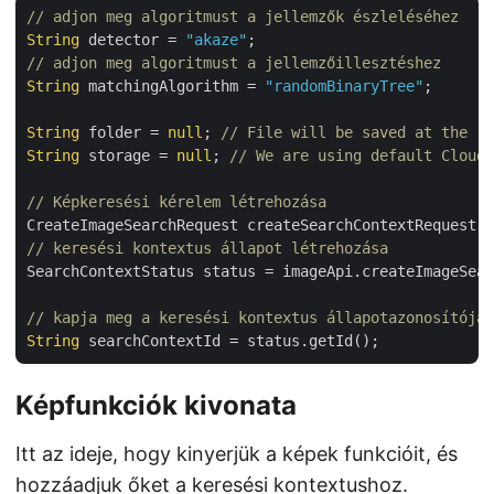
// adjon meg algoritmust a jellemzők észleléséhez
String
 detector = 
"akaze"
// adjon meg algoritmust a jellemzőillesztéshez
String
 matchingAlgorithm = 
"randomBinaryTree"
;

String
 folder = 
null
; 
// File will be saved at the ro
String
 storage = 
null
; 
// We are using default Cloud 
// Képkeresési kérelem létrehozása
CreateImageSearchRequest createSearchContextRequest =
// keresési kontextus állapot létrehozása 
SearchContextStatus status = imageApi.createImageSear
// kapja meg a keresési kontextus állapotazonosítóját
String
Képfunkciók kivonata
Itt az ideje, hogy kinyerjük a képek funkcióit, és
hozzáadjuk őket a keresési kontextushoz.