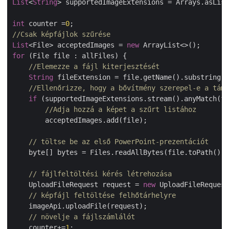
List
<
String
> supportedImageExtensions = Arrays.asList
int
 counter =
0
//Csak képfájlok szűrése
List
<File> acceptedImages = 
new
for
 (File file : allFiles) {

//Elemezze a fájl kiterjesztését
String
 fileExtension = file.getName().substring(f
//Ellenőrizze, hogy a bővítmény szerepel-e a támo
if
 (supportedImageExtensions.stream().anyMatch(fi
//Adja hozzá a képet a szűrt listához
        acceptedImages.add(file);

// töltse be az első PowerPoint-prezentációt
    byte[] bytes = Files.readAllBytes(file.toPath());

// fájlfeltöltési kérés létrehozása
    UploadFileRequest request = 
new
 UploadFileRequest
// képfájl feltöltése felhőtárhelyre
    imageApi.uploadFile(request);

// növelje a fájlszámlálót
    counter+=
1
;
