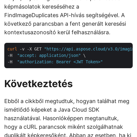
képmásolatok kereséséhez a
FindImageDuplicates API-hívás segítségével. A
következő parancsban a fent generált keresési
kontextusazonosító kerül felhasználásra.
curl
 -v -X GET 
"https://api.aspose.cloud/v3.0/imaging
-H  
"accept: application/json"
 \

-H  
"authorization: Bearer <JWT Token>"
Következtetés
Ebből a cikkből megtudtuk, hogyan találhat meg
ismétlődő képeket a Java Cloud SDK
használatával. Hasonlóképpen megtanultuk,
hogy a cURL parancsok miként szolgálhatnak
duplikált képkeresőként. Abban az esetben, ha ki