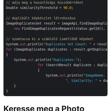
// adja meg a hasonlósági küszöbértéket
Double similarityThreshold = 
90.0
;

// duplikált képkészlet létrehozása
ImageDuplicatesSet result = imageApi.findImageDuplica
new
 FindImageDuplicatesRequest(status.getId(), si
// nyomtassa ki a számláló ismétlődő képeket
System.
out
.println(
"Duplicates Set Count: "
for
 (ImageDuplicates duplicates : result.getDuplicate
{

    System.
out
.println(
"Duplicates:"
);

for
 (SearchResult duplicate : duplica
		{

		    System.
out
.println(
"ImageName: "
 
", Similarity: "
 + dupl
    }

Keresse meg a Photo