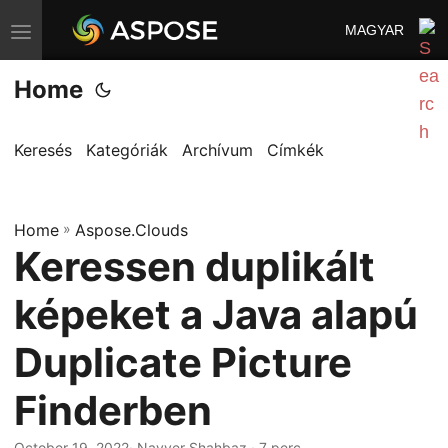
MAGYAR
T
o
Home
g
g
l
Keresés
Kategóriák
Archívum
Címkék
e
n
Home
a
»
Aspose.Clouds
Keressen duplikált
v
i
képeket a Java alapú
g
a
Duplicate Picture
t
Finderben
i
o
October 19, 2022
· Nayyer Shahbaz · 7 perc