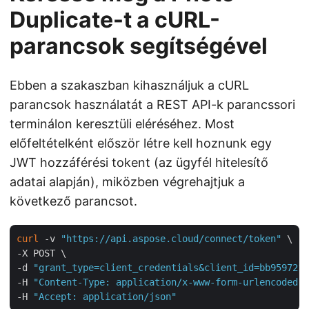
Duplicate-t a cURL-
parancsok segítségével
Ebben a szakaszban kihasználjuk a cURL
parancsok használatát a REST API-k parancssori
terminálon keresztüli eléréséhez. Most
előfeltételként először létre kell hoznunk egy
JWT hozzáférési tokent (az ügyfél hitelesítő
adatai alapján), miközben végrehajtjuk a
következő parancsot.
curl
 -v 
"https://api.aspose.cloud/connect/token"
 \

-X POST \

-d 
"grant_type=client_credentials&client_id=bb959721-
-H 
"Content-Type: application/x-www-form-urlencoded"
 
-H 
"Accept: application/json"