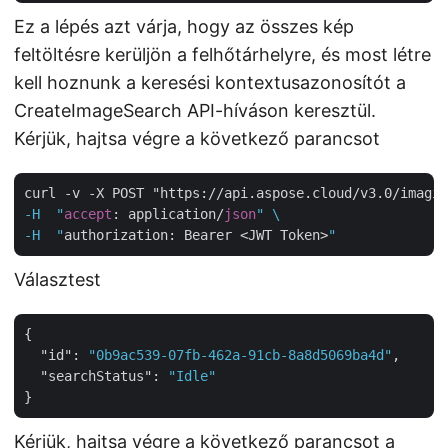
Ez a lépés azt várja, hogy az összes kép
feltöltésre kerüljön a felhőtárhelyre, és most létre
kell hoznunk a keresési kontextusazonosítót a
CreateImageSearch API-híváson keresztül.
Kérjük, hajtsa végre a következő parancsot
curl -v -X POST "https://api.aspose.cloud/v3.0/imagin
-H  "
accept
: application/
json
" \

-H  "
authorization: Bearer <JWT Token>
Választest
{

"id"
: 
"0b9ac539-07fb-462a-91cb-8a8d5069ba4d"
,

"searchStatus"
: 
"Idle"
Kérjük, hajtsa végre a következő parancsot a