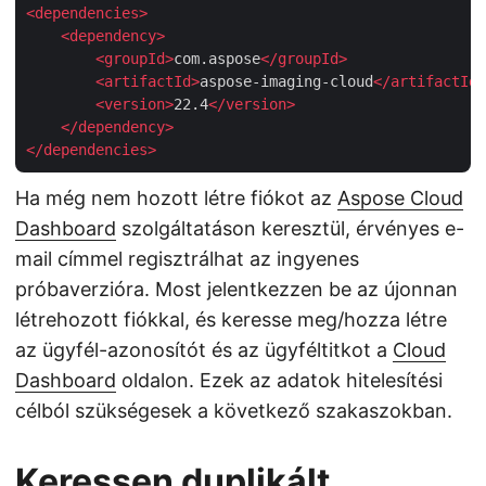
<
dependencies
>
<
dependency
>
<
groupId
>
com.aspose
</
groupId
>
<
artifactId
>
aspose-imaging-cloud
</
artifactId
>
<
version
>
22.4
</
version
>
</
dependency
>
</
dependencies
>
Ha még nem hozott létre fiókot az
Aspose Cloud
Dashboard
szolgáltatáson keresztül, érvényes e-
mail címmel regisztrálhat az ingyenes
próbaverzióra. Most jelentkezzen be az újonnan
létrehozott fiókkal, és keresse meg/hozza létre
az ügyfél-azonosítót és az ügyféltitkot a
Cloud
Dashboard
oldalon. Ezek az adatok hitelesítési
célból szükségesek a következő szakaszokban.
Keressen duplikált