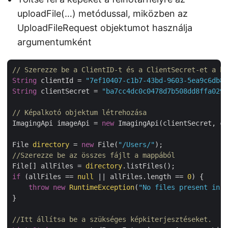
uploadFile(…) metódussal, miközben az
UploadFileRequest objektumot használja
argumentumként
// Szerezze be a ClientID-t és a ClientSecret-et a ht
String
 clientId = 
"7ef10407-c1b7-43bd-9603-5ea9c6db83
String
 clientSecret = 
"ba7cc4dc0c0478d7b508dd8ffa0298
// Képalkotó objektum létrehozása
ImagingApi imageApi = 
new
 ImagingApi(clientSecret, cl
File 
directory
 = 
new
 File(
"/Users/"
//Szerezze be az összes fájlt a mappából
File[] allFiles = 
directory
if
 (allFiles == 
null
 || allFiles.length == 
0
) {

throw
new
RuntimeException
(
"No files present in t
}

//Itt állítsa be a szükséges képkiterjesztéseket.