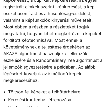
képkeresést, a duplikált képkeresést, az egyéni
regisztrált címkék szerinti képkeresést, a kép-
összehasonlítást és a hasonlóság-észlelést,
valamint a képfunkciók kinyerési műveleteit.
Most ebben a részben a részleteket fogjuk
megvitatni, hogyan lehet megkettőzni a képeket
fordított képtechnikával. Most ennek a
követelménynek a teljesítése érdekében az
AKAZE
algoritmust használjuk a jellemzők
észlelésére és a
RandomBinaryTree
algoritmust a
jellemzők egyeztetésére a példában. Az alábbi
lépéseket követjük az ismétlődő képek
megkereséséhez:
Töltsön fel képeket a felhőtárhelyre
Keresési kontextus létrehozása