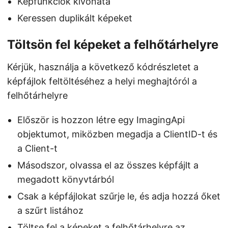
Képfunkciók kivonata
Keressen duplikált képeket
Töltsön fel képeket a felhőtárhelyre
Kérjük, használja a következő kódrészletet a
képfájlok feltöltéséhez a helyi meghajtóról a
felhőtárhelyre
Először is hozzon létre egy ImagingApi
objektumot, miközben megadja a ClientID-t és
a Client-t
Másodszor, olvassa el az összes képfájlt a
megadott könyvtárból
Csak a képfájlokat szűrje le, és adja hozzá őket
a szűrt listához
Töltse fel a képeket a felhőtárhelyre az