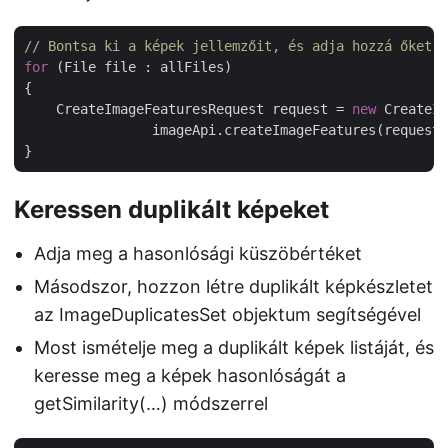
// Bontsa ki a képek jellemzőit, és adja hozzá őket a
for
 (File file : allFiles) 

{

    CreateImageFeaturesRequest request = 
new
 CreateIm
		imageApi.createImageFeatures(request);

Keressen duplikált képeket
Adja meg a hasonlósági küszöbértéket
Másodszor, hozzon létre duplikált képkészletet
az ImageDuplicatesSet objektum segítségével
Most ismételje meg a duplikált képek listáját, és
keresse meg a képek hasonlóságát a
getSimilarity(…) módszerrel