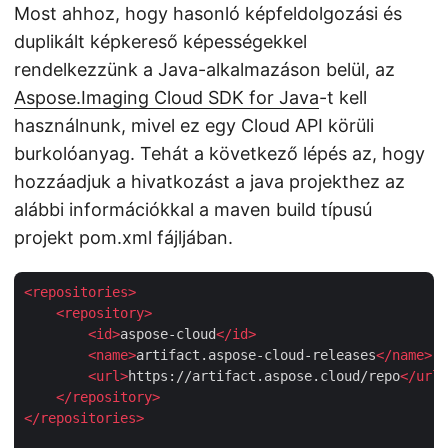
Most ahhoz, hogy hasonló képfeldolgozási és
duplikált képkereső képességekkel
rendelkezzünk a Java-alkalmazáson belül, az
Aspose.Imaging Cloud SDK for Java
-t kell
használnunk, mivel ez egy Cloud API körüli
burkolóanyag. Tehát a következő lépés az, hogy
hozzáadjuk a hivatkozást a java projekthez az
alábbi információkkal a maven build típusú
projekt pom.xml fájljában.
<
repositories
>
<
repository
>
<
id
>
aspose-cloud
</
id
>
<
name
>
artifact.aspose-cloud-releases
</
name
>
<
url
>
https://artifact.aspose.cloud/repo
</
url
>
</
repository
>
</
repositories
>