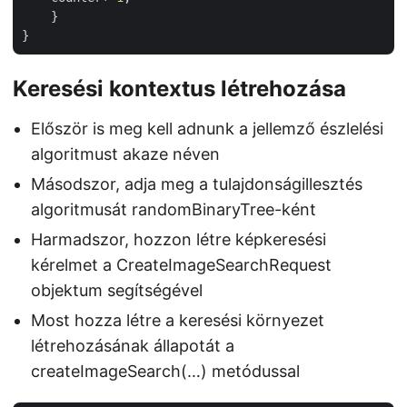
    }

Keresési kontextus létrehozása
Először is meg kell adnunk a jellemző észlelési
algoritmust akaze néven
Másodszor, adja meg a tulajdonságillesztés
algoritmusát randomBinaryTree-ként
Harmadszor, hozzon létre képkeresési
kérelmet a CreateImageSearchRequest
objektum segítségével
Most hozza létre a keresési környezet
létrehozásának állapotát a
createImageSearch(…) metódussal