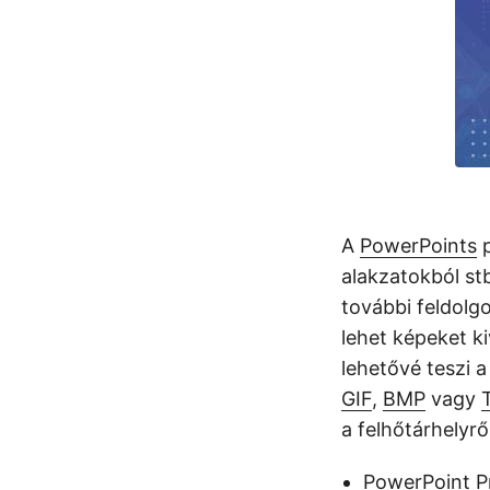
A
PowerPoints
p
alakzatokból stb
további feldolg
lehet képeket k
lehetővé teszi 
GIF
,
BMP
vagy
a felhőtárhelyrő
PowerPoint P