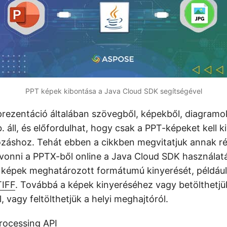
PPT képek kibontása a Java Cloud SDK segítségével
rezentáció általában szövegből, képekből, diagramo
. áll, és előfordulhat, hogy csak a PPT-képeket kell 
ozáshoz. Tehát ebben a cikkben megvitatjuk annak ré
ivonni a PPTX-ből online a Java Cloud SDK használatá
a képek meghatározott formátumú kinyerését, példáu
TIFF
. Továbbá a képek kinyeréséhez vagy betölthetjü
l, vagy feltölthetjük a helyi meghajtóról.
rocessing API