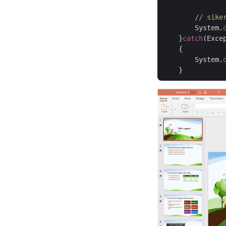
// sike
	System.
    }
catch
(Excep
    {

	System.