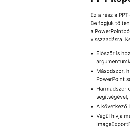
Ez a rész a PPT
Be fogjuk tölten
a PowerPointból
visszaadásra. Ké
Először is ho
argumentumkén
Másodszor, ho
PowerPoint sa
Harmadszor ol
segítségével,
A következő l
Végül hívja 
ImageExportF