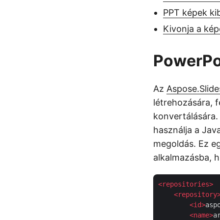
PPT képek ki
Kivonja a ké
PowerPo
Az
Aspose.Slide
létrehozására,
konvertálására.
használja a Jav
megoldás. Ez eg
alkalmazásba, h
<
repositories
>
<
repository
<
id
>
asp
<
name
>
a