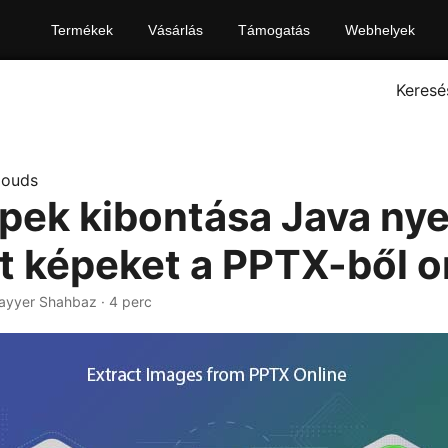
Termékek
Vásárlás
Támogatás
Webhelyek
Keresé
louds
pek kibontása Java nye
t képeket a PPTX-ből o
ayyer Shahbaz · 4 perc