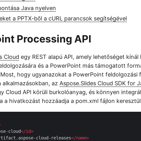
bontása Java nyelven
peket a PPTX-ből a cURL parancsok segítségével
int Processing API
s Cloud
egy REST alapú API, amely lehetőséget kínál
 feldolgozására és a PowerPoint más támogatott for
 Most, hogy ugyanazokat a PowerPoint feldolgozási 
a alkalmazásokban, az
Aspose.Slides Cloud SDK for 
y Cloud API körüli burkolóanyag, és könnyen integrá
a a hivatkozást hozzáadja a pom.xml fájlon keresztül
>
ose-cloud
</
id
>
rtifact.aspose-cloud-releases
</
name
>