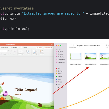
rüzenet nyomtatása
out
.println(
"Extracted images are saved to "
 + imageFile.
tion ex)

out
.println(ex);
