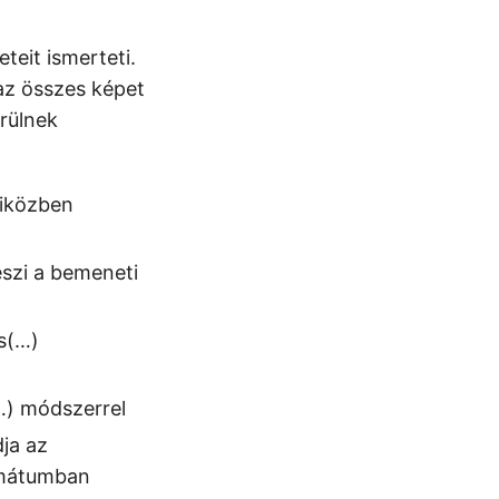
teit ismerteti.
 az összes képet
rülnek
miközben
eszi a bemeneti
es(…)
(…) módszerrel
ja az
rmátumban