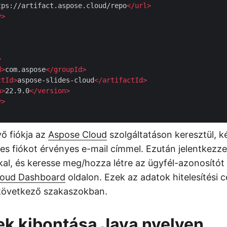
tps://artifact.aspose.cloud/repo
</
url
>
y
>
>
d
>
com.aspose
</
groupId
>
ctId
>
aspose-slides-cloud
</
artifactId
>
n
>
22.9.0
</
version
>
y
>
ő fiókja az
Aspose Cloud
szolgáltatáson keresztül, k
nes fiókot érvényes e-mail címmel. Ezután jelentkezz
kal, és keresse meg/hozza létre az ügyfél-azonosítót
loud Dashboard
oldalon. Ezek az adatok hitelesítési c
következő szakaszokban.
k kibontása Java nyelven