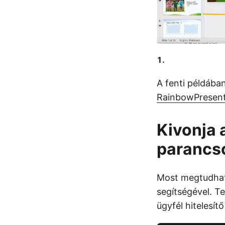
A fenti példába
RainbowPresent
Kivonja 
parancso
Most megtudhatj
segítségével. T
ügyfél hitelesít