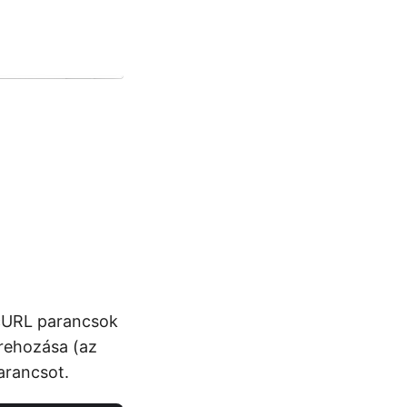
 cURL parancsok
trehozása (az
arancsot.