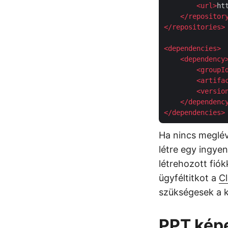
<
url
>
ht
</
repositor
</
repositories
>
<
dependencies
>
<
dependency
<
groupI
<
artifa
<
versio
</
dependenc
</
dependencies
>
Ha nincs meglév
létre egy ingye
létrehozott fiók
ügyféltitkot a
C
szükségesek a 
PPT képe