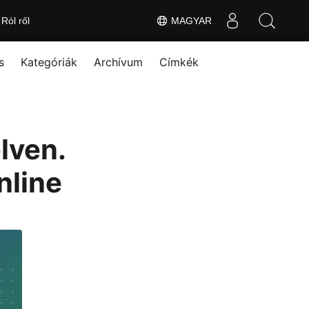
Ról ről
MAGYAR
s
Kategóriák
Archívum
Címkék
lven.
nline