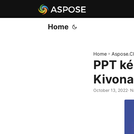
Home
Home
»
Aspose.C
PPT ké
Kivona
October 13, 2022
· N