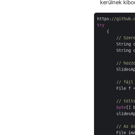
kerülnek kibo
https:
//github.
try
    { 

// Szer
	String 
	String 
// hozz
	SlidesA
// fájl
	File f 
// tölt
byte
[] 
	slidesA
// Az ö
	File i