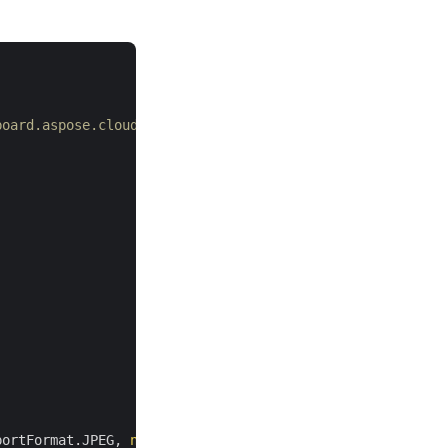
board.aspose.cloud/ webhelyről
portFormat.JPEG, 
null
, 
null
, 
null
);
