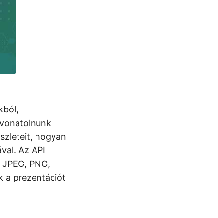
kból,
kivonatolnunk
szleteit, hogyan
val. Az API
l
JPEG
,
PNG
,
k a prezentációt