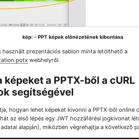
kép: - PPT képek előnézetének kibontása
n használt prezentációs sablon minta letölthető a
ation.potx
webhelyről.
a képeket a PPTX-ből a cURL
k segítségével
a, hogyan lehet képeket kivonni a PPTX-ből online
ehát az első lépés egy JWT hozzáférési jogkivonat lé
ő adatai alapján), miközben végrehajtja a következő p