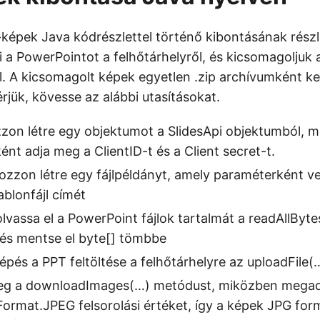
-képek Java kódrészlettel történő kibontásának részle
i a PowerPointot a felhőtárhelyről, és kicsomagoljuk
. A kicsomagolt képek egyetlen .zip archívumként ke
rjük, kövesse az alábbi utasításokat.
zzon létre egy objektumot a SlidesApi objektumból, 
t adja meg a ClientID-t és a Client secret-t.
zzon létre egy fájlpéldányt, amely paraméterként v
blonfájl címét
vassa el a PowerPoint fájlok tartalmát a readAllByt
 és mentse el byte[] tömbbe
épés a PPT feltöltése a felhőtárhelyre az uploadFile
meg a downloadImages(…) metódust, miközben megad
ormat.JPEG felsorolási értéket, így a képek JPG fo