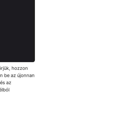
érjük, hozzon
en be az újonnan
 és az
élból