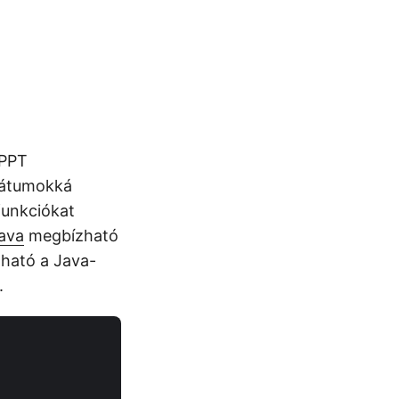
 PPT
mátumokká
funkciókat
Java
megbízható
lható a Java-
.