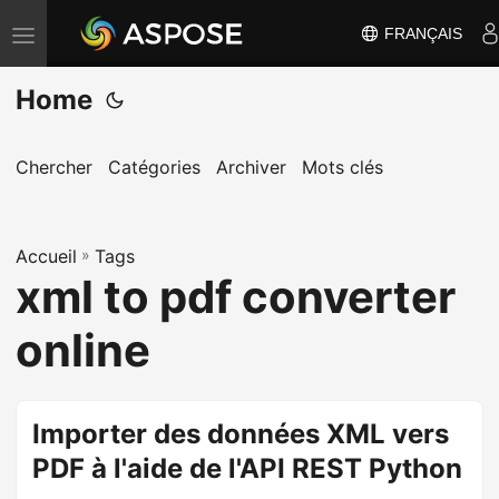
FRANÇAIS
B
a
Home
s
c
u
Chercher
Catégories
Archiver
Mots clés
l
e
Accueil
r
»
Tags
xml to pdf converter
l
a
online
n
a
v
Importer des données XML vers
i
PDF à l'aide de l'API REST Python
g