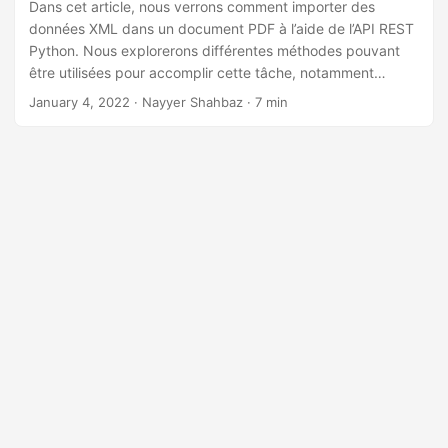
a
Dans cet article, nous verrons comment importer des
données XML dans un document PDF à l’aide de l’API REST
t
Python. Nous explorerons différentes méthodes pouvant
i
être utilisées pour accomplir cette tâche, notamment
o
l’utilisation de bibliothèques et d’API tierces. À la fin de cet
January 4, 2022
· Nayyer Shahbaz · 7 min
n
article, vous aurez une meilleure compréhension du
processus d’importation de données XML dans un
document PDF et des différents outils disponibles pour
vous aider à y parvenir.