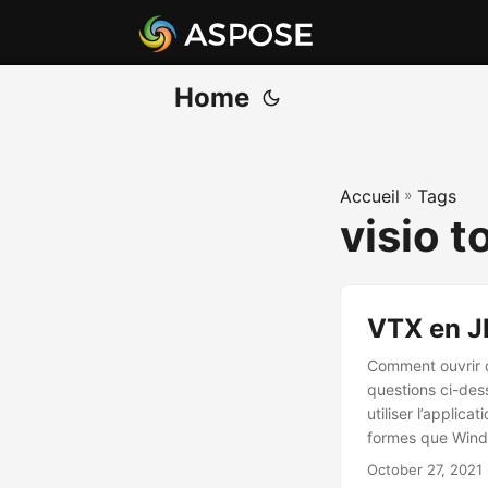
Home
Accueil
»
Tags
visio t
VTX en J
Comment ouvrir de
questions ci-dess
utiliser l’applica
formes que Window
licence peuvent ê
October 27, 2021
retour rapide sur