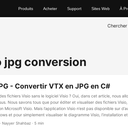
Produits
Acheter
Support
Sites Web
À Pr
Chercher
o jpg conversion
PG - Convertir VTX en JPG en C#
s fichiers Visio sans le logiciel Visio ? Oui, dans cet article, nous a
us. Nous savons tous que pour éditer et visualiser des fichiers Visi
tion Microsoft Visio. Mais l’application Visio n’est pas disponible sur d’
s et pour simplement visualiser le diagramme Visio, l’installation et 
tre un effort fastidieux et chronophage. De plus, si vous avez l’inten
· Nayyer Shahbaz · 5 min
 votre diagramme alors que votre partenaire se trouve sur un appareil