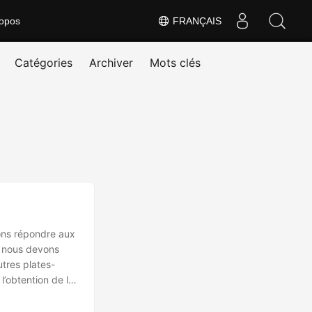
opos
FRANÇAIS
Catégories
Archiver
Mots clés
llons répondre aux
o, nous devons
autres plates-
l’obtention de la
tion d’obtenir un
 mobile, il