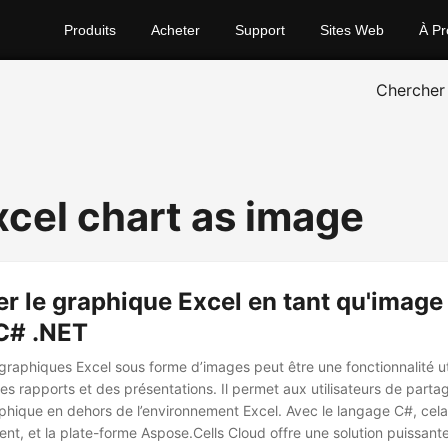
Produits
Acheter
Support
Sites Web
À Pr
Chercher
xcel chart as image
er le graphique Excel en tant qu'image
C# .NET
 graphiques Excel sous forme d’images peut être une fonctionnalité ut
es rapports et des présentations. Il permet aux utilisateurs de partage
aphique en dehors de l’environnement Excel. Avec le langage C#, cela
ent, et la plate-forme Aspose.Cells Cloud offre une solution puissant