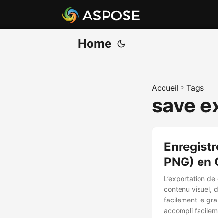
Home
Accueil
»
Tags
save e
Enregistr
PNG) en 
L’exportation de
contenu visuel, d
facilement le gr
accompli facilem