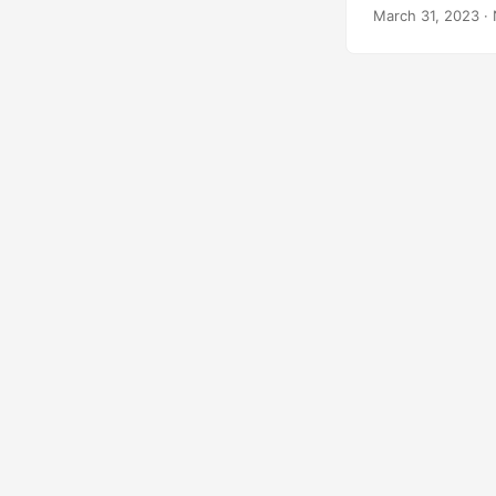
des graphiques so
March 31, 2023
· 
du temps et améli
formats d’image, 