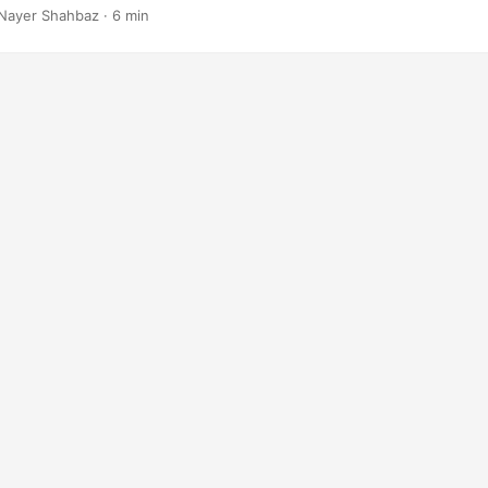
us forme d’images. En utilisant cette fonctionnalité, les utilisateur
Nayer Shahbaz · 6 min
orer leur flux de travail en convertissant rapidement les graphiques
y compris les options haute résolution.