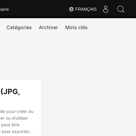
opos
FRANÇAIS
Catégories
Archiver
Mots clés
 (JPG,
ile pour créer du
r ou d’utiliser
 peut être
e pour exporter