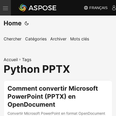
FRANÇAIS
B
a
Home
s
c
u
Chercher
Catégories
Archiver
Mots clés
l
e
Accueil
r
»
Tags
Python PPTX
l
a
n
Comment convertir Microsoft
a
PowerPoint (PPTX) en
v
i
OpenDocument
g
Convertir Microsoft PowerPoint en format OpenDocument