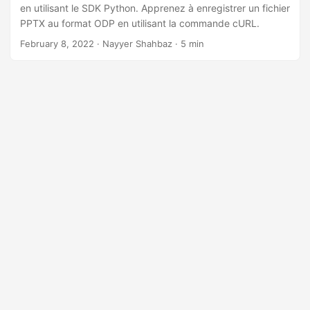
a
en utilisant le SDK Python. Apprenez à enregistrer un fichier
t
PPTX au format ODP en utilisant la commande cURL.
i
February 8, 2022
· Nayyer Shahbaz · 5 min
o
n