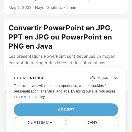
vous guidera à travers les étapes de conversion de
May 5, 2023
· Nayer Shahbaz · 5 min
diapositives PowerPoint en image à l’aide de l’API
Aspose.Slides Cloud avec .NET SDK. Nous allons expliquer
qu’avec l’aide de cette puissante API, vous pouvez
Convertir PowerPoint en JPG,
facilement convertir des diapositives PowerPoint en
PPT en JPG ou PowerPoint en
images, y compris des formes, et personnaliser le format
d’image de sortie selon vos préférences.
PNG en Java
Les présentations PowerPoint sont devenues un moyen
courant de partager des idées et des informations.
Cependant, nous devons parfois convertir ces
présentations en formats d’image plus faciles à partager,
COOKIE NOTICE
tels que JPG. Dans cet article, nous allons découvrir
June 22, 2021
· Nayyer Shahbaz · 7 min
To provide you with the best experience, we use cookies for
comment effectuer une conversion PowerPoint en JPG à
personalization, analytics, and ads. By using our site, you agree
l’aide du langage de programmation Java. Nous
to
our cookie policy
.
aborderons différentes approches disponibles pour
accomplir cette tâche de manière efficace et efficiente,
ACCEPT
notamment Java Cloud SDK.
CUSTOMIZE
DENY