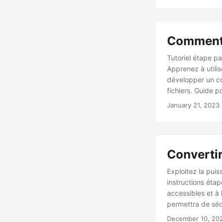
Comment 
Tutoriel étape p
Apprenez à util
développer un co
fichiers. Guide 
PDF en PDF/A-1b 
January 21, 2023
lignes de code.
Convertir
Exploitez la pui
instructions éta
accessibles et à
permettra de sécu
December 10, 20