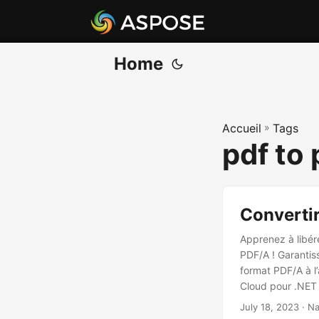
Home
Accueil
»
Tags
pdf to
Convertir
Apprenez à libér
PDF/A ! Garantiss
format PDF/A à l
Cloud pour .NET 
July 18, 2023
· Na