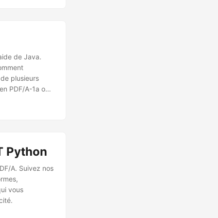
aide de Java.
Comment
 de plusieurs
 en PDF/A-1a ou
/A avec moins de
ST Python
PDF/A. Suivez nos
ormes,
qui vous
ité.