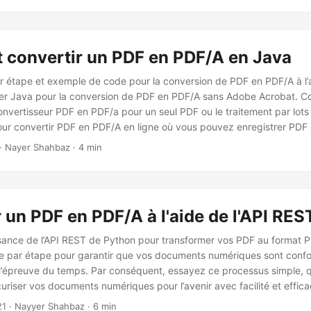
convertir un PDF en PDF/A en Java
ar étape et exemple de code pour la conversion de PDF en PDF/A à l’
iser Java pour la conversion de PDF en PDF/A sans Adobe Acrobat. 
nvertisseur PDF en PDF/a pour un seul PDF ou le traitement par lots
pour convertir PDF en PDF/A en ligne où vous pouvez enregistrer PDF
en utilisant Java. Notre guide facilite la conversion de PDF en PDF
· Nayer Shahbaz · 4 min
 un PDF en PDF/A à l'aide de l'API RE
ssance de l’API REST de Python pour transformer vos PDF au format 
pe par étape pour garantir que vos documents numériques sont conf
 l’épreuve du temps. Par conséquent, essayez ce processus simple, 
riser vos documents numériques pour l’avenir avec facilité et efficac
21
· Nayyer Shahbaz · 6 min