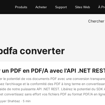
Produits
Acheter
Support
Sites Web
À Pr
Chercher
 pdfa converter
 un PDF en PDF/A avec l'API .NET RES
er le potentiel de vos documents PDF avec une conversion transpar
ez l’archivage et la conformité des PDF à long terme en convertissant
’aide de notre puissante API .NET REST. Libérez le potentiel du SDK
et convertissez sans effort vos fichiers PDF au format PDF/A en lign
yyer Shahbaz · 5 min