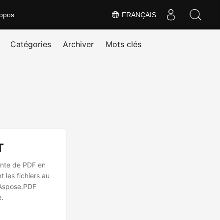
opos
FRANÇAIS
Catégories
Archiver
Mots clés
T
ente de PDF en
 les fichiers au
 Aspose.PDF
e.