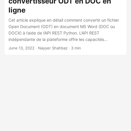
convertisseur ODT en DOC en
a
ligne
t
i
Cet article explique en détail comment convertir un fichier
o
Open Document (ODT) en document MS Word (DOC ou
DOCX) à l’aide de l’API REST Python. L’API REST
n
indépendante de la plateforme offre les capacités
nécessaires pour effectuer facilement des conversions de
June 13, 2022
· Nayyer Shahbaz · 3 min
documents.