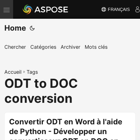
FRANÇAIS
B
a
Home
s
c
u
Chercher
Catégories
Archiver
Mots clés
l
e
Accueil
r
»
Tags
ODT to DOC
l
a
conversion
n
a
v
Convertir ODT en Word à l'aide
i
de Python - Développer un
g