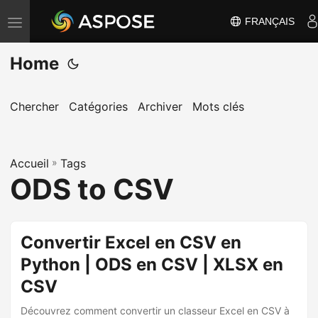
FRANÇAIS
B
a
Home
s
c
u
Chercher
Catégories
Archiver
Mots clés
l
e
Accueil
r
»
Tags
ODS to CSV
l
a
n
Convertir Excel en CSV en
a
Python | ODS en CSV | XLSX en
v
i
CSV
g
Découvrez comment convertir un classeur Excel en CSV à