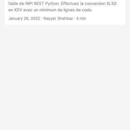
a
l’aide de l’API REST Python. Effectuez la conversion XLSX
t
en XSV avec un minimum de lignes de code.
i
January 26, 2022
· Nayyer Shahbaz · 4 min
o
n