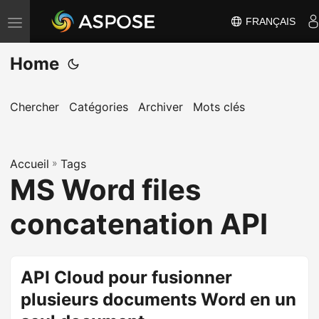
FRANÇAIS
B
a
Home
s
c
u
Chercher
Catégories
Archiver
Mots clés
l
e
Accueil
r
»
Tags
MS Word files
l
a
concatenation API
n
a
v
API Cloud pour fusionner
i
plusieurs documents Word en un
g