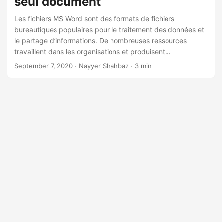
seul document
a
t
Les fichiers MS Word sont des formats de fichiers
bureautiques populaires pour le traitement des données et
i
le partage d’informations. De nombreuses ressources
o
travaillent dans les organisations et produisent
n
quotidiennement de nombreux documents. Pour les
September 7, 2020
· Nayyer Shahbaz · 3 min
archives de données, nous pouvons être confrontés à la
nécessité de fusionner des documents produits par
plusieurs équipes situées à des emplacements
géographiques éloignés. Dans cet article, nous allons
discuter des étapes à suivre pour combiner plusieurs
fichiers Word en un seul résultat à l’aide de l’API REST.