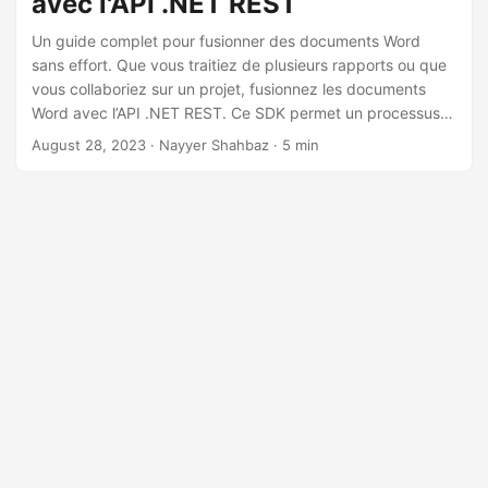
avec l'API .NET REST
a
t
Un guide complet pour fusionner des documents Word
sans effort. Que vous traitiez de plusieurs rapports ou que
i
vous collaboriez sur un projet, fusionnez les documents
o
Word avec l’API .NET REST. Ce SDK permet un processus
n
de fusion transparent qui vous fait gagner du temps et
August 28, 2023
· Nayyer Shahbaz · 5 min
augmente votre productivité.