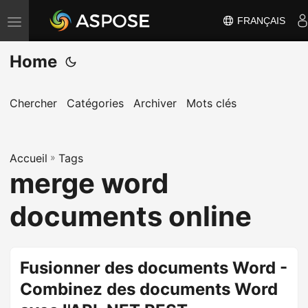
FRANÇAIS
B
a
Home
s
c
u
Chercher
Catégories
Archiver
Mots clés
l
e
Accueil
r
»
Tags
merge word
l
a
documents online
n
a
v
Fusionner des documents Word -
i
Combinez des documents Word
g