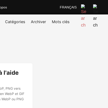
opos
FRANÇAIS
Catégories
Archiver
Mots clés
 l'aide
ebP, PNG vers
 en WebP et GIF
ers WebP ou PNG