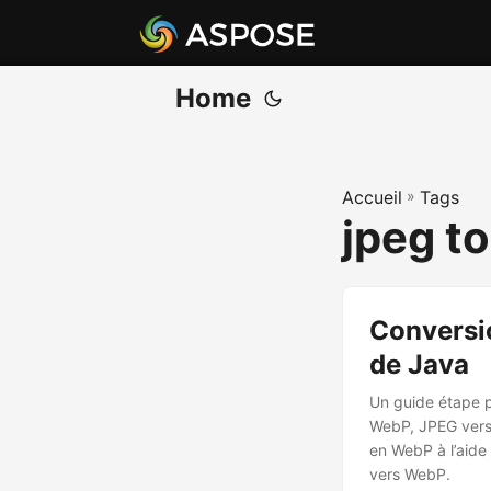
Home
Accueil
»
Tags
jpeg t
Conversio
de Java
Un guide étape 
WebP, JPEG vers
en WebP à l’aide
vers WebP.