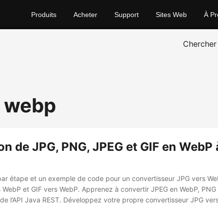
Produits
Acheter
Support
Sites Web
À Pr
Chercher
o webp
n de JPG, PNG, JPEG et GIF en WebP à
par étape et un exemple de code pour un convertisseur JPG vers W
 WebP et GIF vers WebP. Apprenez à convertir JPEG en WebP, PNG
 de l’API Java REST. Développez votre propre convertisseur JPG v