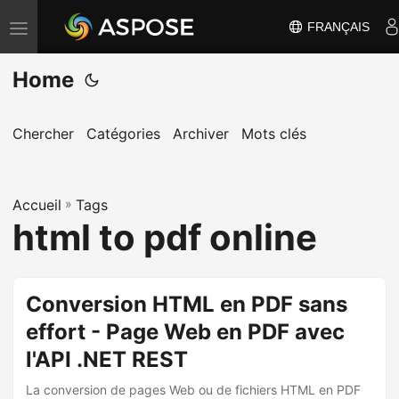
FRANÇAIS
B
a
Home
s
c
u
Chercher
Catégories
Archiver
Mots clés
l
e
Accueil
r
»
Tags
html to pdf online
l
a
n
Conversion HTML en PDF sans
a
effort - Page Web en PDF avec
v
i
l'API .NET REST
g
La conversion de pages Web ou de fichiers HTML en PDF