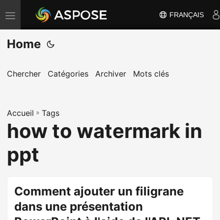
FRANÇAIS
B
a
Home
s
c
u
Chercher
Catégories
Archiver
Mots clés
l
e
Accueil
r
»
Tags
how to watermark in
l
a
ppt
n
a
v
Comment ajouter un filigrane
i
dans une présentation
g