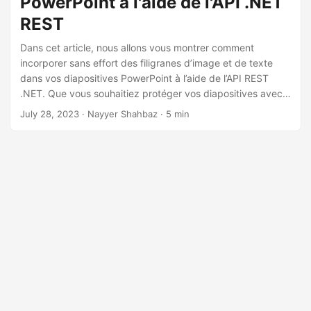
PowerPoint à l'aide de l'API .NET
a
REST
t
i
Dans cet article, nous allons vous montrer comment
o
incorporer sans effort des filigranes d’image et de texte
dans vos diapositives PowerPoint à l’aide de l’API REST
n
.NET. Que vous souhaitiez protéger vos diapositives avec
une image de marque, des informations de droits d’auteur
July 28, 2023
· Nayyer Shahbaz · 5 min
ou simplement ajouter une touche de professionnalisme,
nos instructions étape par étape vous guideront tout au
long du processus, facilitant ainsi la création de
présentations visuellement attrayantes et personnalisées.