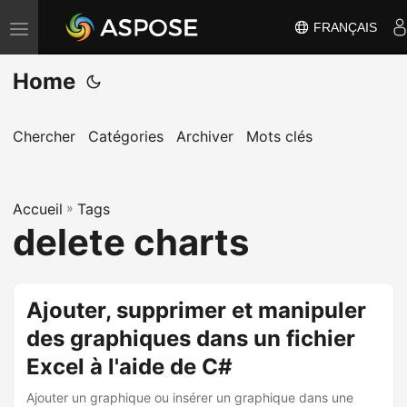
FRANÇAIS
B
a
Home
s
c
u
Chercher
Catégories
Archiver
Mots clés
l
e
Accueil
r
»
Tags
delete charts
l
a
n
Ajouter, supprimer et manipuler
a
des graphiques dans un fichier
v
i
Excel à l'aide de C#
g
Ajouter un graphique ou insérer un graphique dans une