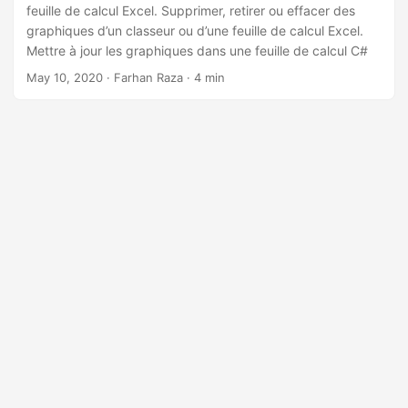
a
feuille de calcul Excel. Supprimer, retirer ou effacer des
t
graphiques d’un classeur ou d’une feuille de calcul Excel.
Mettre à jour les graphiques dans une feuille de calcul C#
i
May 10, 2020
· Farhan Raza · 4 min
o
n