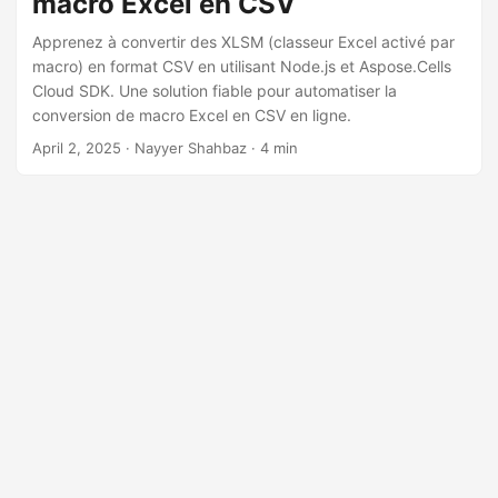
macro Excel en CSV
a
t
Apprenez à convertir des XLSM (classeur Excel activé par
macro) en format CSV en utilisant Node.js et Aspose.Cells
i
Cloud SDK. Une solution fiable pour automatiser la
o
conversion de macro Excel en CSV en ligne.
n
April 2, 2025
· Nayyer Shahbaz · 4 min