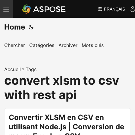
FRANÇAIS
B
a
Home
s
c
u
Chercher
Catégories
Archiver
Mots clés
l
e
Accueil
r
»
Tags
convert xlsm to csv
l
a
with rest api
n
a
v
Convertir XLSM en CSV en
i
utilisant Node.js | Conversion de
g