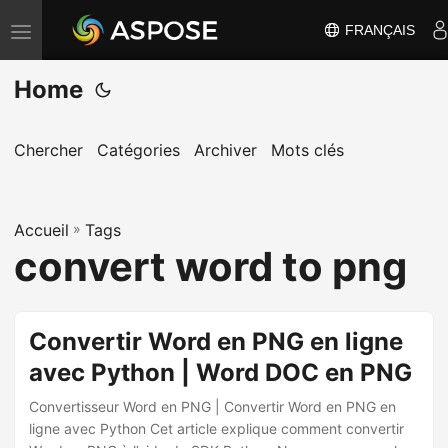
FRANÇAIS
B
a
Home
s
c
u
Chercher
Catégories
Archiver
Mots clés
l
e
Accueil
r
»
Tags
convert word to png
l
a
n
Convertir Word en PNG en ligne
a
avec Python | Word DOC en PNG
v
i
Convertisseur Word en PNG | Convertir Word en PNG en
g
ligne avec Python Cet article explique comment convertir