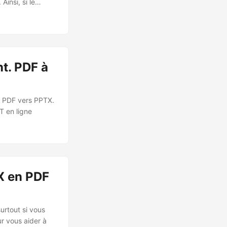
Ainsi, si le
 au format
t. PDF à
, PDF vers PPTX.
T en ligne
X en PDF
urtout si vous
r vous aider à