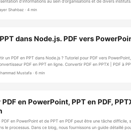
ésentation d’informations au sein d’organisations et de divers instituts. 
st partagé au format PDF, nous pouvons directement convertir le PDF
ayer Shahbaz · 4 min
 PPT dans Node.js. PDF vers PowerPoin
r un PDF en PPT dans Node.js ? Tutoriel pour PDF vers PowerPoint
nvertisseur PDF en PPT en ligne. Convertir PDF en PPTX | PDF à PP
hammad Mustafa · 6 min
r PDF en PowerPoint, PPT en PDF, PPT
n
 PDF en PowerPoint et de PPT en PDF peut être une tâche difficile, s
s le processus. Dans ce blog, nous fournissons un guide détaillé pou