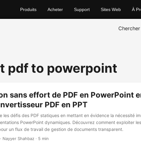
Produits
Acheter
Support
Sites Web
À Pr
Chercher
t pdf to powerpoint
on sans effort de PDF en PowerPoint 
onvertisseur PDF en PPT
le les défis des PDF statiques en mettant en évidence la nécessité im
sentations PowerPoint dynamiques. Découvrez comment exploiter le
pour un flux de travail de gestion de documents transparent.
· Nayyer Shahbaz · 5 min