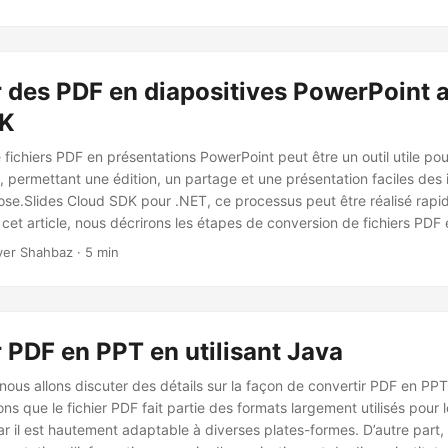
 des PDF en diapositives PowerPoint 
DK
fichiers PDF en présentations PowerPoint peut être un outil utile pou
rs, permettant une édition, un partage et une présentation faciles des 
pose.Slides Cloud SDK pour .NET, ce processus peut être réalisé rap
cet article, nous décrirons les étapes de conversion de fichiers PDF
ide du SDK Aspose.Slides Cloud, ainsi que des conseils et des inform
yer Shahbaz · 5 min
pour optimiser vos conversions.
 PDF en PPT en utilisant Java
 nous allons discuter des détails sur la façon de convertir PDF en PPT à
s que le fichier PDF fait partie des formats largement utilisés pour 
ar il est hautement adaptable à diverses plates-formes. D’autre part