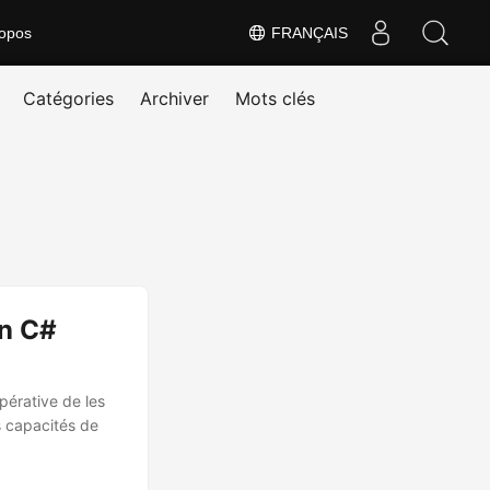
opos
FRANÇAIS
Catégories
Archiver
Mots clés
en C#
pérative de les
s capacités de