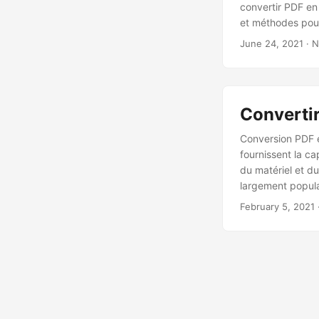
convertir PDF en
et méthodes pour 
étape par étape 
June 24, 2021
· N
que vous pourrie
d’entreprise, no
PPT en PDF.
Convertir
Conversion PDF e
fournissent la c
du matériel et d
largement popula
d’aspect des élém
February 5, 2021
présentations Po