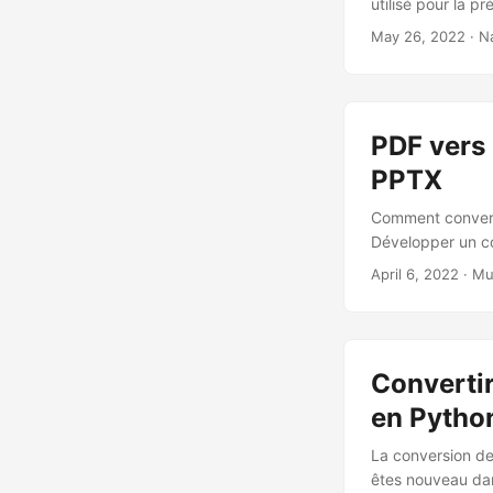
utilisé pour la pr
fichier source e
May 26, 2022
· N
PowerPoint.
PDF vers
PPTX
Comment converti
Développer un co
April 6, 2022
· Mu
Converti
en Pytho
La conversion de
êtes nouveau dan