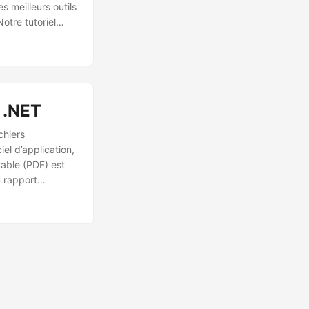
 meilleurs outils
otre tutoriel
 tout problème
priétaire
 PowerPoint et de
 .NET
chiers
el d’application,
table (PDF) est
u rapport
nformations, les
es.