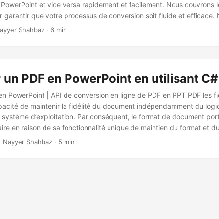
 PowerPoint et vice versa rapidement et facilement. Nous couvrons les
garantir que votre processus de conversion soit fluide et efficace. N
vous aidera à comprendre le processus de conversion et à résoudre
ayyer Shahbaz · 6 min
z rencontrer. Que vous soyez un étudiant, un professionnel ou un pro
tre blog a tout ce que vous devez savoir sur la conversion de PDF en
 un PDF en PowerPoint en utilisant C#
n PowerPoint | API de conversion en ligne de PDF en PPT PDF les fi
apacité de maintenir la fidélité du document indépendamment du logici
u système d’exploitation. Par conséquent, le format de document por
ire en raison de sa fonctionnalité unique de maintien du format et d
ents. De même, pour la plupart des représentations officielles des i
· Nayyer Shahbaz · 5 min
werPoint (PPTX, PPT, PPTM, ODP, OTP, etc) sont couramment utilisé