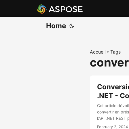
Home
Accueil
»
Tags
conver
Conversi
.NET - C
Cet article dévoi
convertir en pré
l’API .NET REST 
February 2, 2024