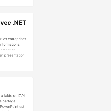
avec .NET
r les entreprises
informations.
idement et
 en présentations
ations
 l’aide de l’API
le partage
, PowerPoint est