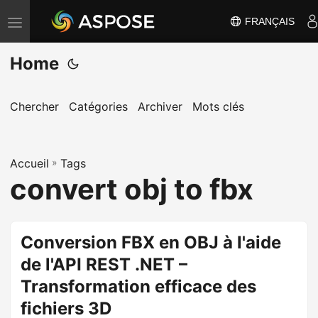
FRANÇAIS
B
a
Home
s
c
u
Chercher
Catégories
Archiver
Mots clés
l
e
Accueil
r
»
Tags
convert obj to fbx
l
a
n
Conversion FBX en OBJ à l'aide
a
de l'API REST .NET –
v
i
Transformation efficace des
g
fichiers 3D