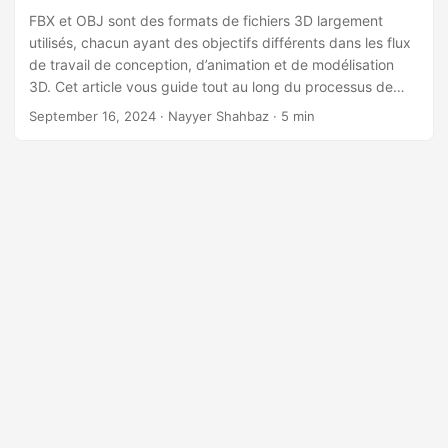
a
FBX et OBJ sont des formats de fichiers 3D largement
t
utilisés, chacun ayant des objectifs différents dans les flux
i
de travail de conception, d’animation et de modélisation
3D. Cet article vous guide tout au long du processus de
o
conversion de fichiers FBX au format OBJ à l’aide de l’API
n
September 16, 2024
· Nayyer Shahbaz · 5 min
REST .NET.