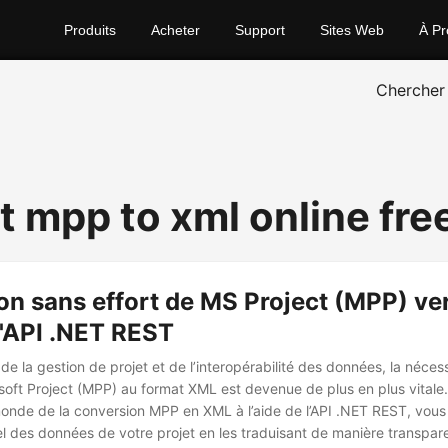
Produits
Acheter
Support
Sites Web
À Pr
Chercher
t mpp to xml online fre
on sans effort de MS Project (MPP) ve
 l'API .NET REST
e la gestion de projet et de l’interopérabilité des données, la nécess
osoft Project (MPP) au format XML est devenue de plus en plus vitale.
onde de la conversion MPP en XML à l’aide de l’API .NET REST, vou
iel des données de votre projet en les traduisant de manière transpar