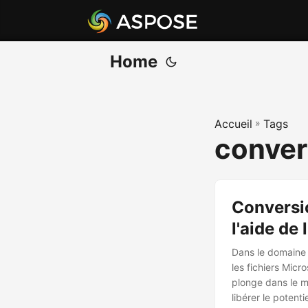
Home
Accueil
»
Tags
conver
Conversi
l'aide de
Dans le domaine d
les fichiers Micr
plonge dans le m
libérer le potent