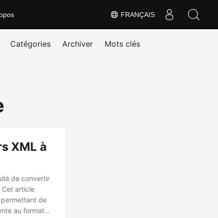
opos
FRANÇAIS
Catégories
Archiver
Mots clés
e
rs XML à
ité de convertir
 Cet article
s permettant de
ente au format