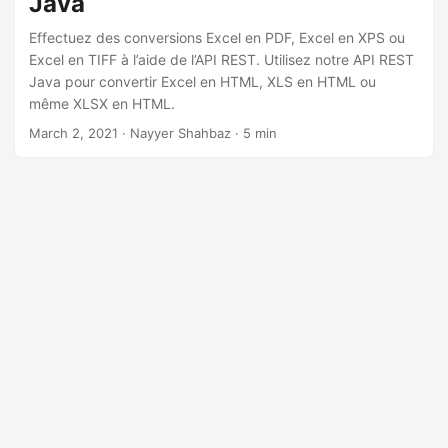
Java
a
t
Effectuez des conversions Excel en PDF, Excel en XPS ou
Excel en TIFF à l’aide de l’API REST. Utilisez notre API REST
i
Java pour convertir Excel en HTML, XLS en HTML ou
o
même XLSX en HTML.
n
March 2, 2021
· Nayyer Shahbaz · 5 min