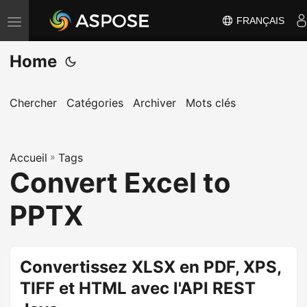
FRANÇAIS
B
a
Home
s
c
u
Chercher
Catégories
Archiver
Mots clés
l
e
Accueil
r
»
Tags
Convert Excel to
l
a
PPTX
n
a
v
Convertissez XLSX en PDF, XPS,
i
TIFF et HTML avec l'API REST
g