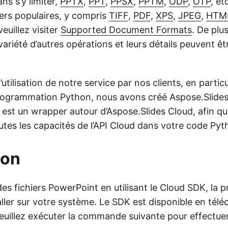
ns s’y limiter,
PPTX
,
PPT
,
PPSX
,
PPTM
,
ODP
,
OTP
, et
iers populaires, y compris
TIFF
,
PDF
,
XPS
,
JPEG
,
HTM
euillez visiter
Supported Document Formats
. De plu
variété d’autres opérations et leurs détails peuvent ê
 l’utilisation de notre service par nos clients, en particu
rogrammation Python, nous avons créé Aspose.Slide
 est un wrapper autour d’Aspose.Slides Cloud, afin qu
utes les capacités de l’API Cloud dans votre code Pyt
ion
s fichiers PowerPoint en utilisant le Cloud SDK, la 
taller sur votre système. Le SDK est disponible en té
Veuillez exécuter la commande suivante pour effectuer l