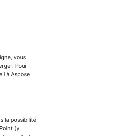
igne, vous
erger
. Pour
œil à Aspose
 la possibilité
Point (y