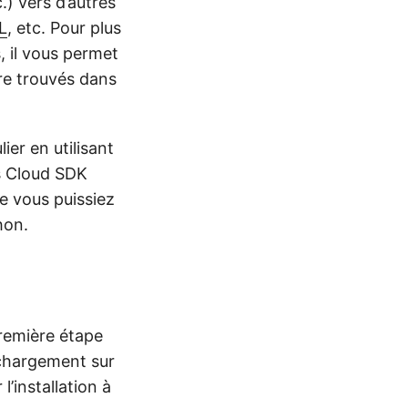
c.) vers d’autres
L
, etc. Pour plus
s, il vous permet
tre trouvés dans
lier en utilisant
s Cloud SDK
e vous puissiez
hon.
première étape
léchargement sur
’installation à