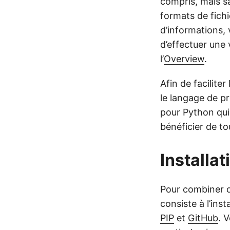
compris, mais sa
formats de fich
d’informations, v
d’effectuer une 
l’
Overview
.
Afin de faciliter
le langage de p
pour Python qui
bénéficier de to
Installat
Pour combiner de
consiste à l’ins
PIP
et
GitHub
. 