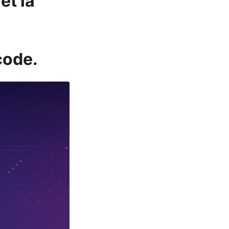
et la
code.