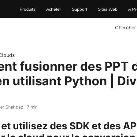
Produits
Acheter
Support
Sites Web
À Pr
Chercher
Clouds
t fusionner des PPT d
n utilisant Python | Div
er Shahbaz · 7 min
z et utilisez des SDK et des A