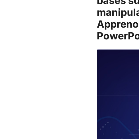
basés su
manipula
Apprenon
PowerPoi