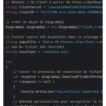
// Obtenez l'ID client à partir de https://dashboard.
string
 clientSecret = 
"caac6e3d4a4724b2feb53f4e460ead
string
 clientID = 
"4ccf1790-accc-41e9-8d18-a78dbb2ed1
// créer un objet de DiagramApi
DiagramApi diagramApi = 
new
 DiagramApi(
"client_creden
// fichier source VSD disponible dans le stockage Clo
String
 inputFile = 
"Raise-PO-Process-Flow-Chart.vsd"
// nom du fichier SVG résultant
String
 resultant = 
"conveted.svg"
;

try
{

// lancer le processus de conversion de fichier
var
 response = diagramApi.DownloadFileWithFormat(
if
 (response != 
null
 )

    {

        Console.WriteLine(
"Successfully converted VSD
    }

// méthode personnalisée pour enregistrer le fich