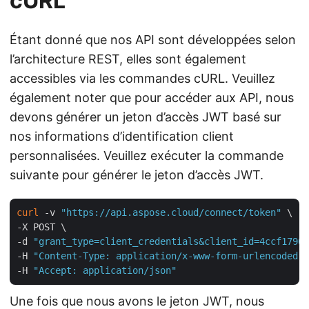
cURL
Étant donné que nos API sont développées selon
l’architecture REST, elles sont également
accessibles via les commandes cURL. Veuillez
également noter que pour accéder aux API, nous
devons générer un jeton d’accès JWT basé sur
nos informations d’identification client
personnalisées. Veuillez exécuter la commande
suivante pour générer le jeton d’accès JWT.
curl
 -v 
"https://api.aspose.cloud/connect/token"
 \

-X POST \

-d 
"grant_type=client_credentials&client_id=4ccf1790-
-H 
"Content-Type: application/x-www-form-urlencoded"
 
-H 
"Accept: application/json"
Une fois que nous avons le jeton JWT, nous