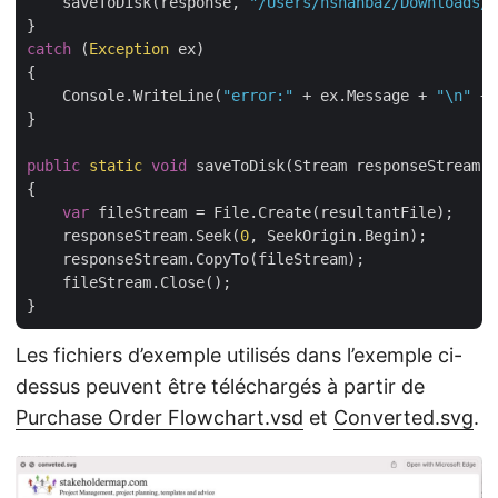
    saveToDisk(response, 
"/Users/nshahbaz/Downloads/"
catch
 (
Exception
 ex)

{

    Console.WriteLine(
"error:"
 + ex.Message + 
"\n"
 + 
}

public
static
void
 saveToDisk(Stream responseStream, 
{

var
 fileStream = File.Create(resultantFile);

    responseStream.Seek(
0
, SeekOrigin.Begin);

    responseStream.CopyTo(fileStream);

    fileStream.Close();

Les fichiers d’exemple utilisés dans l’exemple ci-
dessus peuvent être téléchargés à partir de
Purchase Order Flowchart.vsd
et
Converted.svg
.