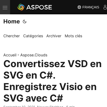
FRANÇAIS
B
a
Home
s
c
u
Chercher
Catégories
Archiver
Mots clés
l
e
Accueil
r
»
Aspose.Clouds
Convertissez VSD en
l
a
SVG en C#.
n
a
Enregistrez Visio en
v
SVG avec C#
i
g
September 10, 2021
· Nayyer Shahbaz · 6 min