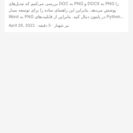
n
بررسی می‌کنیم که تبدیل‌های DOC به PNG و DOCX به PNG را
پوشش می‌دهد. بنابراین این راهنمای ساده را برای توسعه مبدل
Word به PNG در پایتون دنبال کنید. بنابراین از قابلیت‌های Python
Cloud SDK استفاده کنید تا اسناد Word را بدون زحمت به تصاویر
· نیر شهباز · 5 دقیقه
April 26, 2022
PNG با کیفیت بالا تبدیل کنید.