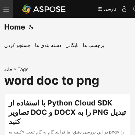
فارسی
T
o
Home
g
g
l
برچسب ها
بایگانی
دسته بندی ها
جستجو کردن
e
n
Tags
»
a
خانه
word doc to png
v
i
g
با استفاده از Python Cloud SDK
a
تصاویر DOC و DOCX را به PNG تبدیل
t
i
کنید
o
در این بررسی دقیق، ما فرآیند گام به گام تبدیل «کلمه به png» را