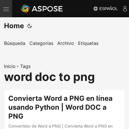
ESPAÑOL
A
l
Home
t
e
r
Búsqueda
Categorías
Archivo
Etiquetas
n
a
Inicio
r
»
Tags
word doc to png
n
a
v
Convierta Word a PNG en línea
e
usando Python | Word DOC a
g
a
PNG
c
Convertidor de Word a PNG | Convierta Word a PNG en