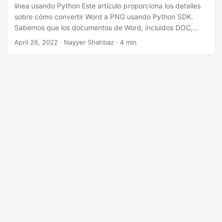
i
línea usando Python Este artículo proporciona los detalles
ó
sobre cómo convertir Word a PNG usando Python SDK.
Sabemos que los documentos de Word, incluidos DOC,
n
DOCX, DOT, ODT, etc., se usan mucho para compartir
April 26, 2022
· Nayyer Shahbaz · 4 min
datos oficiales. En algunas instituciones, se consideran el
estándar de facto para la comunicación oficial, pero
cuando se ven en varias plataformas, la falta de
disponibilidad de las fuentes requeridas utilizadas en los
documentos de Word puede dificultar la fidelidad del
documento.